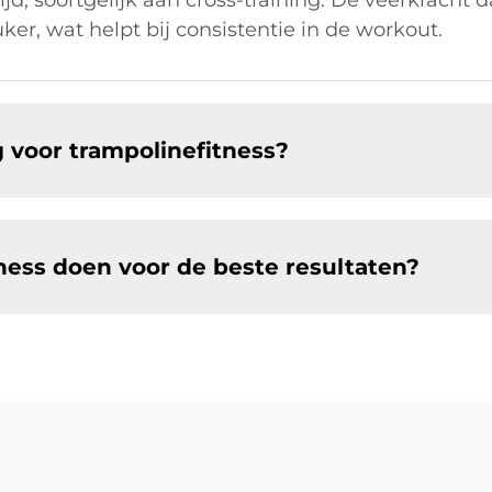
jd, soortgelijk aan cross-training. De veerkracht 
ker, wat helpt bij consistentie in de workout.
g voor trampolinefitness?
ness doen voor de beste resultaten?