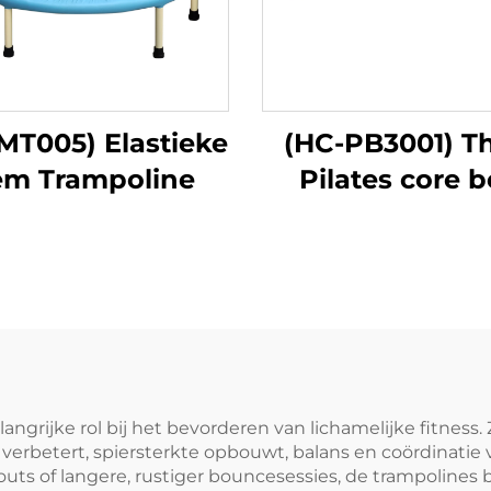
MT005) Elastieke
(HC-PB3001) T
em Trampoline
Pilates core 
grijke rol bij het bevorderen van lichamelijke fitness.
erbetert, spiersterkte opbouwt, balans en coördinatie ve
outs of langere, rustiger bouncesessies, de trampoline