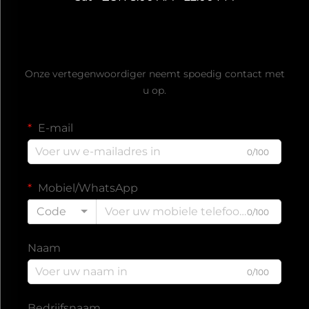
Ontvang een gratis offerte
Onze vertegenwoordiger neemt spoedig contact met
u op.
E-mail
0/100
Mobiel/WhatsApp
Code
0/100
Naam
0/100
Bedrijfsnaam