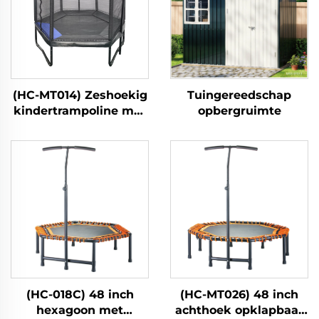
(HC-MT014) Zeshoekig
Tuingereedschap
kindertrampoline met
opbergruimte
veiligheidsnet
(HC-018C) 48 inch
(HC-MT026) 48 inch
hexagoon met
achthoek opklapbaar