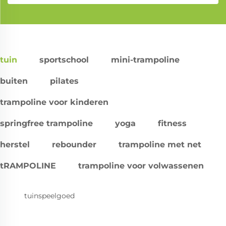
tuin
sportschool
mini-trampoline
buiten
pilates
trampoline voor kinderen
springfree trampoline
yoga
fitness
herstel
rebounder
trampoline met net
tRAMPOLINE
trampoline voor volwassenen
tuinspeelgoed