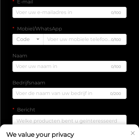
E-mail
0/100
Mobiel/WhatsApp
Code
0/100
Naam
0/100
Bedrijfsnaam
0/200
Bericht
We value your privacy
0/1000