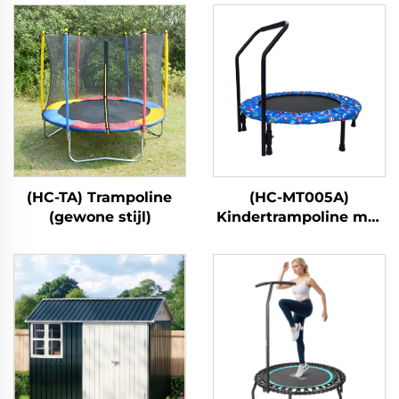
(HC-TA) Trampoline
(HC-MT005A)
(gewone stijl)
Kindertrampoline met
handgreep