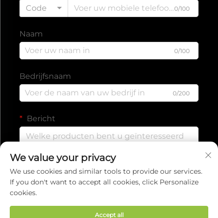
Code
0/100
Naam
0/100
Bedrijfsnaam
0/200
Bericht
We value your privacy
0/1000
We use cookies and similar tools to provide our services.
If you don't want to accept all cookies, click Personalize
cookies.
Verzenden
Accept all