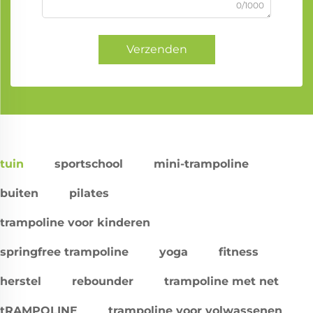
0/1000
Verzenden
tuin
sportschool
mini-trampoline
buiten
pilates
trampoline voor kinderen
springfree trampoline
yoga
fitness
herstel
rebounder
trampoline met net
tRAMPOLINE
trampoline voor volwassenen