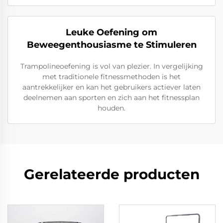
Leuke Oefening om
Beweegenthousiasme te Stimuleren
Trampolineoefening is vol van plezier. In vergelijking
met traditionele fitnessmethoden is het
aantrekkelijker en kan het gebruikers actiever laten
deelnemen aan sporten en zich aan het fitnessplan
houden.
Gerelateerde producten