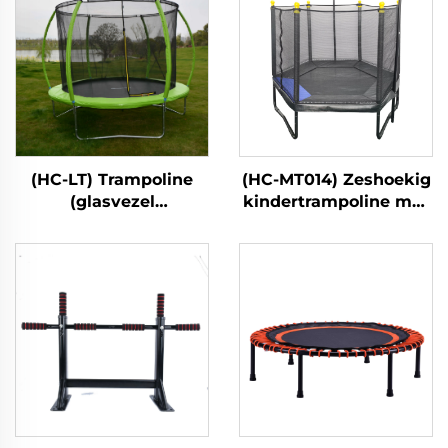
(HC-LT) Trampoline
(HC-MT014) Zeshoekig
(glasvezel
kindertrampoline met
lantaarnstijl)
veiligheidsnet