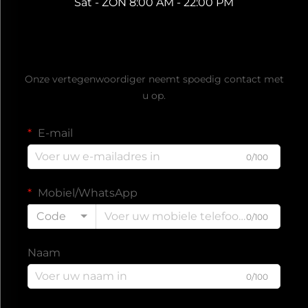
Sat - ZON 8:00 AM - 22:00 PM
Ontvang een gratis offerte
Onze vertegenwoordiger neemt spoedig contact met
u op.
E-mail
0/100
Mobiel/WhatsApp
Code
0/100
Naam
0/100