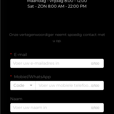
Maandag - vrijdag 8:00 - 12:00
Sat - ZON 8:00 AM - 22:00 PM
Ontvang een gratis offerte
Onze vertegenwoordiger neemt spoedig contact met
u op.
E-mail
0/100
Mobiel/WhatsApp
Code
0/100
Naam
0/100