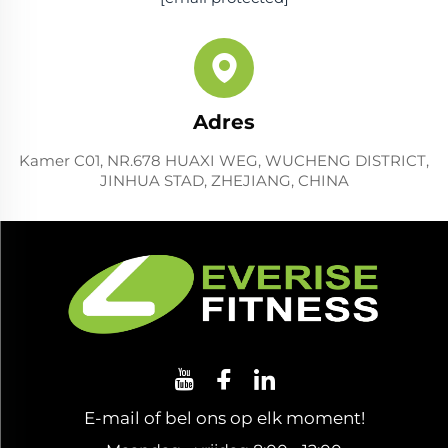
Adres
Kamer C01, NR.678 HUAXI WEG, WUCHENG DISTRICT,
JINHUA STAD, ZHEJIANG, CHINA
E-mail of bel ons op elk moment!