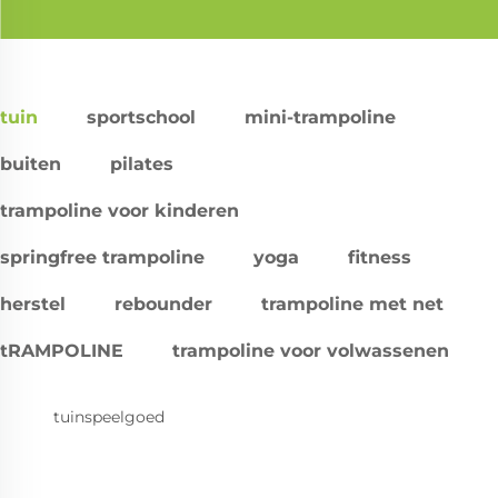
tuin
sportschool
mini-trampoline
buiten
pilates
trampoline voor kinderen
springfree trampoline
yoga
fitness
herstel
rebounder
trampoline met net
tRAMPOLINE
trampoline voor volwassenen
tuinspeelgoed