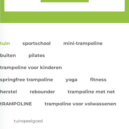
tuin
sportschool
mini-trampoline
buiten
pilates
trampoline voor kinderen
springfree trampoline
yoga
fitness
herstel
rebounder
trampoline met net
tRAMPOLINE
trampoline voor volwassenen
tuinspeelgoed