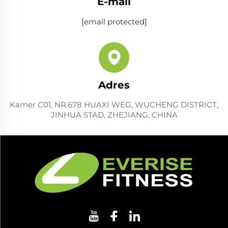
E-mail
[email protected]
Adres
Kamer C01, NR.678 HUAXI WEG, WUCHENG DISTRICT,
JINHUA STAD, ZHEJIANG, CHINA