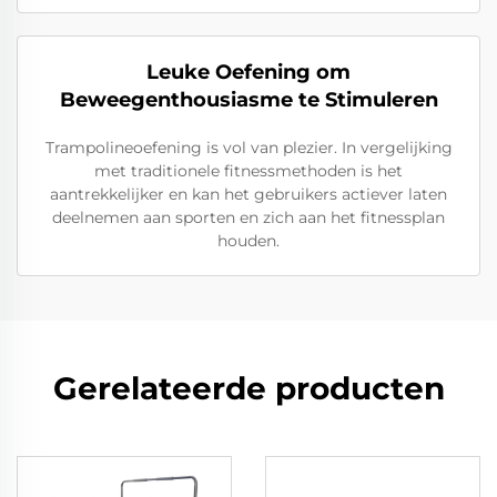
Leuke Oefening om
Beweegenthousiasme te Stimuleren
Trampolineoefening is vol van plezier. In vergelijking
met traditionele fitnessmethoden is het
aantrekkelijker en kan het gebruikers actiever laten
deelnemen aan sporten en zich aan het fitnessplan
houden.
Gerelateerde producten