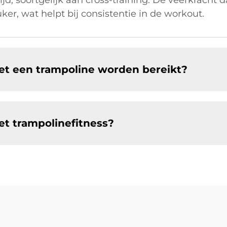
jd, soortgelijk aan cross-training. De veerkracht 
ker, wat helpt bij consistentie in de workout.
t een trampoline worden bereikt?
t trampolinefitness?