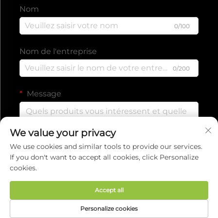
Nom
0/100
Nom de l'entreprise
0/200
Message
We value your privacy
0/1000
We use cookies and similar tools to provide our services.
If you don't want to accept all cookies, click Personalize
cookies.
Envoyer
Accept all
Droits d'auteur © 2025 par EVERISE FITNESS CO.,
Personalize cookies
LTD.
Politique de confidentialité