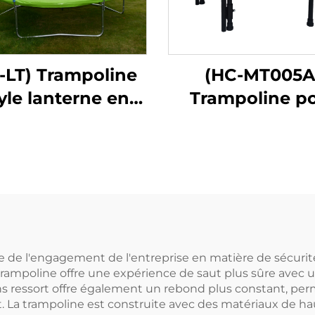
-LT) Trampoline
(HC-MT005A
tyle lanterne en
Trampoline p
ibre de verre)
enfants ave
poignée
 de l'engagement de l'entreprise en matière de sécurité
a trampoline offre une expérience de saut plus sûre avec
ans ressort offre également un rebond plus constant, per
t. La trampoline est construite avec des matériaux de ha