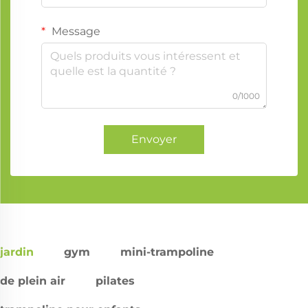
Message
0/1000
Envoyer
jardin
gym
mini-trampoline
de plein air
pilates