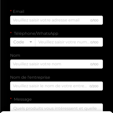
Email
0/100
Téléphone/WhatsApp
Code
0/100
Nom
0/100
Nom de l'entreprise
0/200
Message