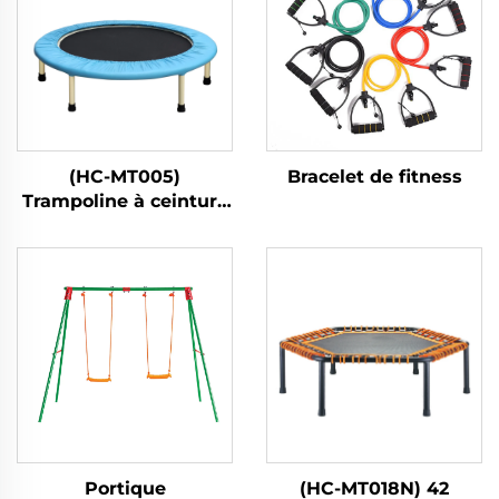
(HC-MT005)
Bracelet de fitness
Trampoline à ceinture
élastique
Portique
(HC-MT018N) 42