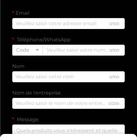
Email
0/100
Téléphone/WhatsApp
Code
0/100
Nom
0/100
Nom de l'entreprise
0/200
Message