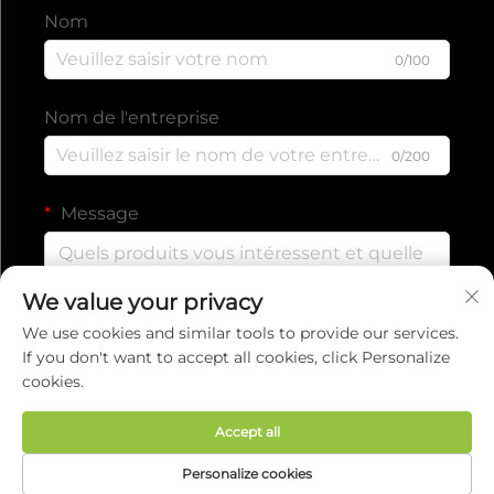
Nom
0/100
Nom de l'entreprise
0/200
Message
We value your privacy
0/1000
We use cookies and similar tools to provide our services.
If you don't want to accept all cookies, click Personalize
cookies.
Envoyer
Accept all
Droits d'auteur © 2025 par EVERISE FITNESS CO.,
Personalize cookies
LTD.
Politique de confidentialité