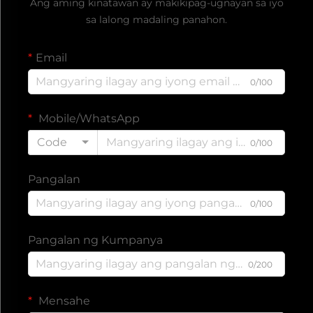
Ang aming kinatawan ay makikipag-ugnayan sa iyo
sa lalong madaling panahon.
Email
0/100
Mobile/WhatsApp
Code
0/100
Pangalan
0/100
Pangalan ng Kumpanya
0/200
Mensahe