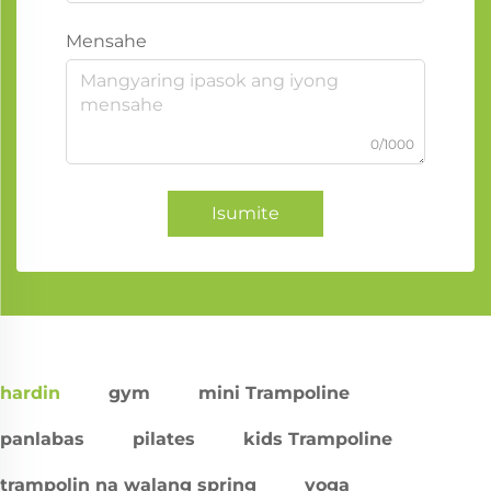
Mensahe
0/1000
Isumite
hardin
gym
mini Trampoline
panlabas
pilates
kids Trampoline
trampolin na walang spring
yoga