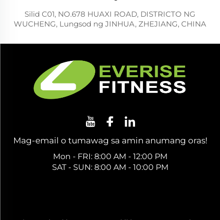
Silid C01, NO.678 HUAXI ROAD, DISTRICTO NG
WUCHENG, Lungsod ng JINHUA, ZHEJIANG, CHINA
Mag-email o tumawag sa amin anumang oras!
Mon - FRI: 8:00 AM - 12:00 PM
SAT - SUN: 8:00 AM - 10:00 PM
Kumuha ng Libreng Quote