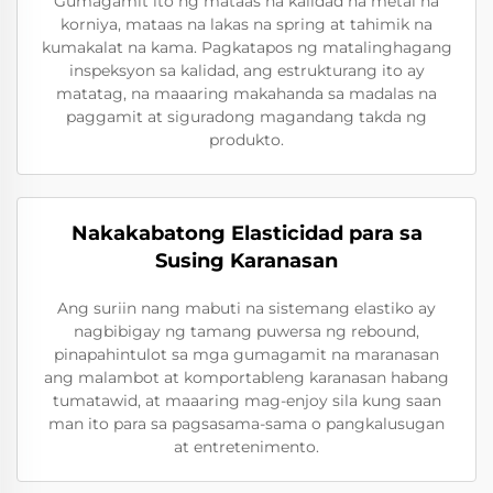
Gumagamit ito ng mataas na kalidad na metal na
korniya, mataas na lakas na spring at tahimik na
kumakalat na kama. Pagkatapos ng matalinghagang
inspeksyon sa kalidad, ang estrukturang ito ay
matatag, na maaaring makahanda sa madalas na
paggamit at siguradong magandang takda ng
produkto.
Nakakabatong Elasticidad para sa
Susing Karanasan
Ang suriin nang mabuti na sistemang elastiko ay
nagbibigay ng tamang puwersa ng rebound,
pinapahintulot sa mga gumagamit na maranasan
ang malambot at komportableng karanasan habang
tumatawid, at maaaring mag-enjoy sila kung saan
man ito para sa pagsasama-sama o pangkalusugan
at entretenimento.