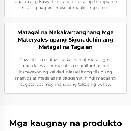
buohin ang kasiyahan na idinadaos ng trampoline
habang nag-eexercise at maalis ang stress.
Matagal na Nakakamanghang Mga
Materyales upang Siguraduhin ang
Matagal na Tagalan
Gawa ito sa mataas na kalidad at matatag na
materiales at pumasok sa matalinghagang
inspeksyon ng kalidad. Maaari itong tiisin ang
maayos at madalas na paggamit, hindi madaling
sugatan, at may mahabang takda ng buhay.
Mga kaugnay na produkto