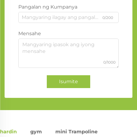
Pangalan ng Kumpanya
0/200
Mensahe
0/1000
Isumite
hardin
gym
mini Trampoline