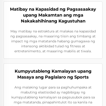
Matibay na Kapasidad ng Pagsasaakay
upang Makamtan ang mga
Nakakahihinang Kagustuhan
May matibay na estraktura at malakas na kapasidad
ng pagsasaakay, na maaaring tiisin ang timbang at
impact ng mga matatanda habang gumagawa ng
intensong aktibidad tulad ng fitness at
entretenimento, at maaaring mabilis at tiwala.
Kumpyutableng Kamalayan upang
Masaya ang Paglalaro ng Sports
Ang malaking lugar para sa paghuhumpaka at
mabuting elastisidad ay nagbibigay ng
kumpyutableng kamalayan sa pagsusubok para sa
mga matatanda, pinapahintulot ito sa kanila na