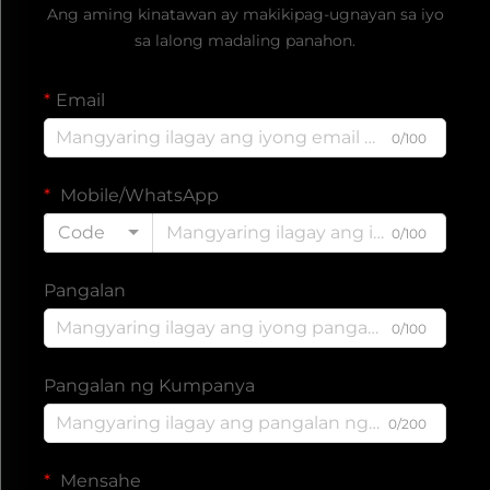
Ang aming kinatawan ay makikipag-ugnayan sa iyo
sa lalong madaling panahon.
Email
0/100
Mobile/WhatsApp
Code
0/100
Pangalan
0/100
Pangalan ng Kumpanya
0/200
Mensahe