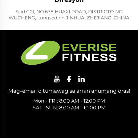
Silid C01, NO.678 HUAXI ROAD, DISTRICTO NG
WUCHENG, Lungsod ng JINHUA, ZHEJIANG, CHINA
Mag-email o tumawag sa amin anumang oras!
Mon - FRI: 8:00 AM - 12:00 PM
SAT - SUN: 8:00 AM - 10:00 PM
Kumuha ng Libreng Quote