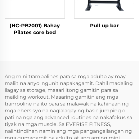
(HC-PB2001) Bahay
Pull up bar
Pilates core bed
Ang mini trampolines para sa mga adulto ay may
maliit na anyo, ngunit napakagamit. Dahil madaling
ilagay sa storage, maaari itong gamitin para sa
maikling workout. Maaaring gamitin ang mga
trampoline na ito para sa malawak na kahinaan ng
mga ehersisyo na naglalagay ng basic jumping o
pati na nga ang advanced routines na nakafokus sa
tiyak na mga muscle. Sa EVERISE FITNESS,
naiintindihan namin ang mga pangangailangan ng
mga gumagamit na adulto, at ang aming mini