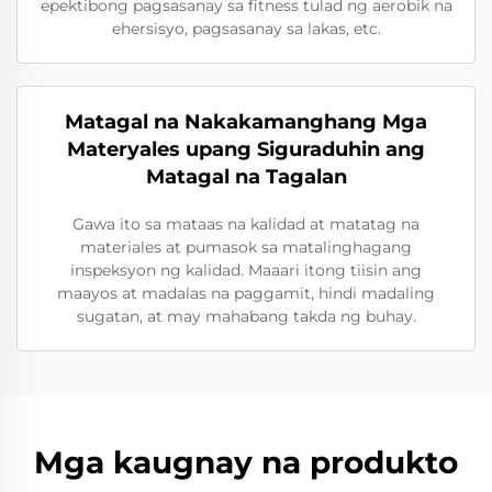
epektibong pagsasanay sa fitness tulad ng aerobik na
ehersisyo, pagsasanay sa lakas, etc.
Matagal na Nakakamanghang Mga
Materyales upang Siguraduhin ang
Matagal na Tagalan
Gawa ito sa mataas na kalidad at matatag na
materiales at pumasok sa matalinghagang
inspeksyon ng kalidad. Maaari itong tiisin ang
maayos at madalas na paggamit, hindi madaling
sugatan, at may mahabang takda ng buhay.
Mga kaugnay na produkto