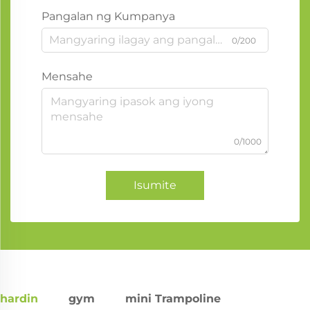
Pangalan ng Kumpanya
0/200
Mensahe
0/1000
Isumite
hardin
gym
mini Trampoline