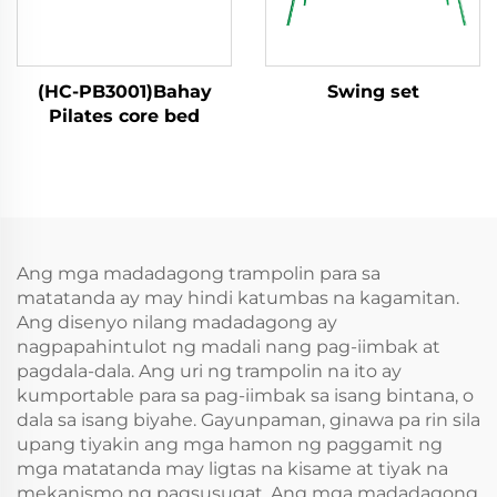
(HC-PB3001)Bahay
Swing set
Pilates core bed
Ang mga madadagong trampolin para sa
matatanda ay may hindi katumbas na kagamitan.
Ang disenyo nilang madadagong ay
nagpapahintulot ng madali nang pag-iimbak at
pagdala-dala. Ang uri ng trampolin na ito ay
kumportable para sa pag-iimbak sa isang bintana, o
dala sa isang biyahe. Gayunpaman, ginawa pa rin sila
upang tiyakin ang mga hamon ng paggamit ng
mga matatanda may ligtas na kisame at tiyak na
mekanismo ng pagsusugat. Ang mga madadagong