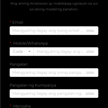
Ang aming kinatawan ay makikipag-ugnayan sa iyo
sa lalong madaling panahon.
Email
0/100
Mobile/WhatsApp
Code
0/100
Pangalan
0/100
Pangalan ng Kumpanya
0/200
Mensahe