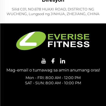
Silid C01, NO.678 HUAXI ROAD, DISTRICTO NG
WUCHENG, Lungsod ng JINHUA, ZHEJIANG, CHINA
Mag-email o tumawag sa amin anumang oras!
Mon - FRI: 8:00 AM - 12:00 PM
SAT - SUN: 8:00 AM - 10:00 PM
Kumuha ng Libreng Quote