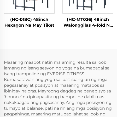
(HC-018C) 48inch
(HC-MT026) 48inch
Hexagon Na May Tiket
Walonggilas 4-fold Na
May Tiket
Maaaring maabot natin maraming resulta sa loob
lamang ng isang sesyon ng yoga na bumabagal sa
isang trampoline ng EVERISE FITNESS.
Kumakatawan ang yoga sa iba't ibang uri ng mga
pagsasanay at posisyon at maaaring matapos sa
ibinigay na oras. Mayroong dagdag na benepisyo sa
'bounce' na ipinapakita ng trampoline dahil mas
nakakaagad ang pagsasanay. Ang mga posisyon ng
tumayo at balanse, pati na rin ang mga posisyon ng
pagpahinga, maaaring matupad lahat sa loob ng