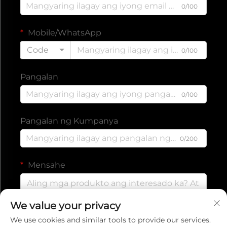
0/100
Mobile/WhatsApp
Code
0/100
Pangalan
0/100
Pangalan ng Kumpanya
0/200
Mensahe
We value your privacy
0/1000
We use cookies and similar tools to provide our services.