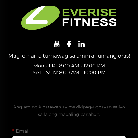
Mag-email o tumawag sa amin anumang oras!
Mon - FRI: 8:00 AM - 12:00 PM
SAT - SUN: 8:00 AM - 10:00 PM
Kumuha ng Libreng Quote
Ang aming kinatawan ay makikipag-ugnayan sa iyo
sa lalong madaling panahon.
Email