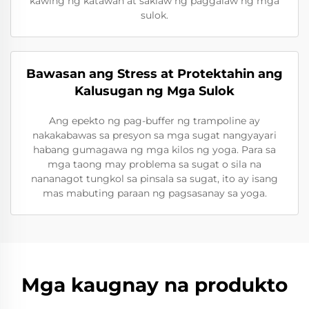
kawing ng katawan at saklaw ng paggalaw ng mga
sulok.
Bawasan ang Stress at Protektahin ang
Kalusugan ng Mga Sulok
Ang epekto ng pag-buffer ng trampoline ay
nakakabawas sa presyon sa mga sugat nangyayari
habang gumagawa ng mga kilos ng yoga. Para sa
mga taong may problema sa sugat o sila na
nananagot tungkol sa pinsala sa sugat, ito ay isang
mas mabuting paraan ng pagsasanay sa yoga.
Mga kaugnay na produkto