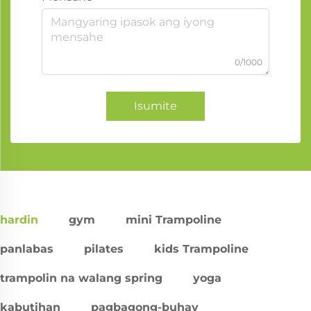
0/1000
Isumite
hardin
gym
mini Trampoline
panlabas
pilates
kids Trampoline
trampolin na walang spring
yoga
kabutihan
pagbagong-buhay