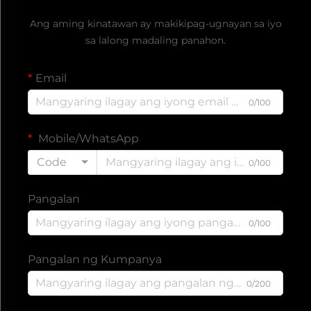
Ang aming kinatawan ay makikipag-ugnayan sa iyo
sa lalong madaling panahon.
Email
0/100
Mobile/WhatsApp
Code
0/100
Pangalan
0/100
Pangalan ng Kumpanya
0/200