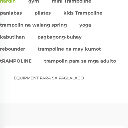
hardin
gym
mini Trampoline
panlabas
pilates
kids Trampoline
trampolin na walang spring
yoga
kabutihan
pagbagong-buhay
rebounder
trampoline na may kumot
tRAMPOLINE
trampolin para sa mga adulto
EQUIPMENT PARA SA PAGLALAGO