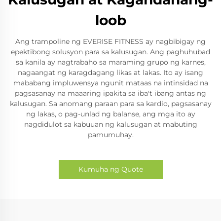
loob
Ang trampoline ng EVERISE FITNESS ay nagbibigay ng
epektibong solusyon para sa kalusugan. Ang paghuhubad
sa kanila ay nagtrabaho sa maraming grupo ng karnes,
nagaangat ng karagdagang likas at lakas. Ito ay isang
mababang impluwensya ngunit mataas na intinsidad na
pagsasanay na maaaring ipakita sa iba't ibang antas ng
kalusugan. Sa anomang paraan para sa kardio, pagsasanay
ng lakas, o pag-unlad ng balanse, ang mga ito ay
nagdidulot sa kabuuan ng kalusugan at mabuting
pamumuhay.
Kumuha ng Quote