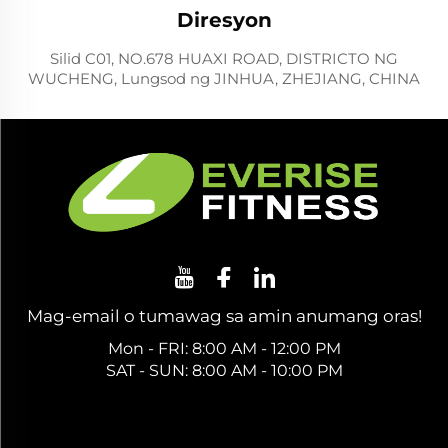
Diresyon
Silid C01, NO.678 HUAXI ROAD, DISTRICTO NG
WUCHENG, Lungsod ng JINHUA, ZHEJIANG, CHINA
Mag-email o tumawag sa amin anumang oras!
Mon - FRI: 8:00 AM - 12:00 PM
SAT - SUN: 8:00 AM - 10:00 PM
Kumuha ng Libreng Quote