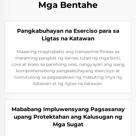
Mga Bentahe
Pangkabuhayan na Eserciso para sa
Ligtas na Katawan
Maaaring magtrabaho ang trampoline fitness sa
maraming pangkat ng karnes tulad ng mga binti,
core at braso sa parehong oras, nangyayari ang isang
komprehensibong pangkabuhayang esercisyo at
tumutulong sa pagsasaklaw ng mabuting linya ng
katawan at ng ligtas na katawan.
Mababang Impluwensyang Pagsasanay
upang Protektahan ang Kalusugan ng
Mga Sugat