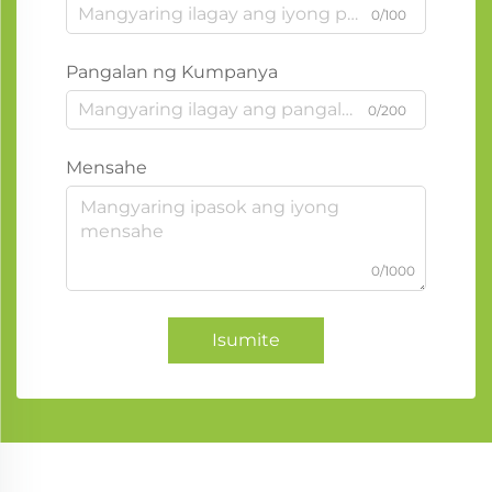
0/100
Pangalan ng Kumpanya
0/200
Mensahe
0/1000
Isumite