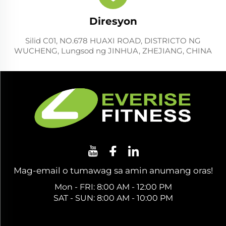
Diresyon
Silid C01, NO.678 HUAXI ROAD, DISTRICTO NG
WUCHENG, Lungsod ng JINHUA, ZHEJIANG, CHINA
Mag-email o tumawag sa amin anumang oras!
Mon - FRI: 8:00 AM - 12:00 PM
SAT - SUN: 8:00 AM - 10:00 PM