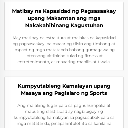
Matibay na Kapasidad ng Pagsasaakay
upang Makamtan ang mga
Nakakahihinang Kagustuhan
May matibay na estraktura at malakas na kapasidad
ng pagsasaakay, na maaaring tiisin ang timbang at
impact ng mga matatanda habang gumagawa ng
intensong aktibidad tulad ng fitness at
entretenimento, at maaaring mabilis at tiwala.
Kumpyutableng Kamalayan upang
Masaya ang Paglalaro ng Sports
Ang malaking lugar para sa paghuhumpaka at
mabuting elastisidad ay nagbibigay ng
kumpyutableng kamalayan sa pagsusubok para sa
mga matatanda, pinapahintulot ito sa kanila na