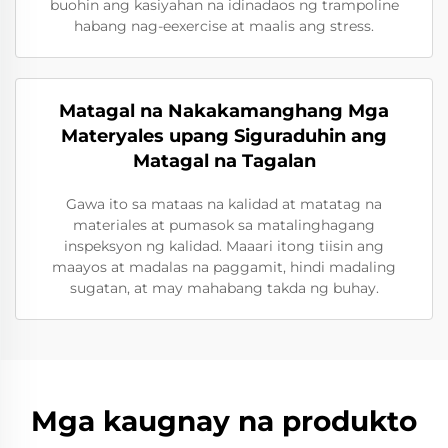
buohin ang kasiyahan na idinadaos ng trampoline
habang nag-eexercise at maalis ang stress.
Matagal na Nakakamanghang Mga
Materyales upang Siguraduhin ang
Matagal na Tagalan
Gawa ito sa mataas na kalidad at matatag na
materiales at pumasok sa matalinghagang
inspeksyon ng kalidad. Maaari itong tiisin ang
maayos at madalas na paggamit, hindi madaling
sugatan, at may mahabang takda ng buhay.
Mga kaugnay na produkto