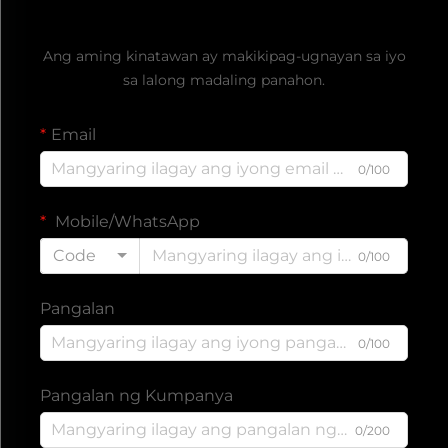
Kumuha ng Libreng Quote
Ang aming kinatawan ay makikipag-ugnayan sa iyo
sa lalong madaling panahon.
Email
0/100
Mobile/WhatsApp
Code
0/100
Pangalan
0/100
Pangalan ng Kumpanya
0/200