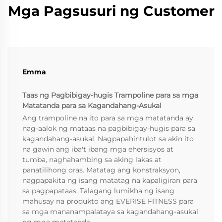
Mga Pagsusuri ng Customer
Emma
Taas ng Pagbibigay-hugis Trampoline para sa mga
Matatanda para sa Kagandahang-Asukal
Ang trampoline na ito para sa mga matatanda ay
nag-aalok ng mataas na pagbibigay-hugis para sa
kagandahang-asukal. Nagpapahintulot sa akin ito
na gawin ang iba't ibang mga ehersisyos at
tumba, naghahambing sa aking lakas at
panatilihong oras. Matatag ang konstraksyon,
nagpapakita ng isang matatag na kapaligiran para
sa pagpapataas. Talagang lumikha ng isang
mahusay na produkto ang EVERISE FITNESS para
sa mga mananampalataya sa kagandahang-asukal
ng mga matatanda.