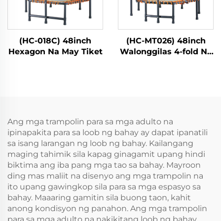
(HC-018C) 48inch
(HC-MT026) 48inch
Hexagon Na May Tiket
Walonggilas 4-fold Na
May Tiket
Ang mga trampolin para sa mga adulto na
ipinapakita para sa loob ng bahay ay dapat ipanatili
sa isang larangan ng loob ng bahay. Kailangang
maging tahimik sila kapag ginagamit upang hindi
biktima ang iba pang mga tao sa bahay. Mayroon
ding mas maliit na disenyo ang mga trampolin na
ito upang gawingkop sila para sa mga espasyo sa
bahay. Maaaring gamitin sila buong taon, kahit
anong kondisyon ng panahon. Ang mga trampolin
para sa mga adulto na nakikitang loob ng bahay