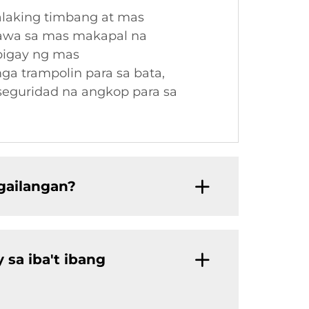
laking timbang at mas
gawa sa mas makapal na
bigay ng mas
ga trampolin para sa bata,
seguridad na angkop para sa
gailangan?
 sa iba't ibang