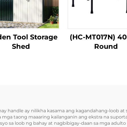
en Tool Storage
(HC-MT017N) 40
Shed
Round
 may handle ay nilikha kasama ang kagandahang-loob 
a sa mga taong maaaring kailanganin ang ekstra na supor
sisyo sa loob ng bahay at nagbibigay-daan sa mga adult