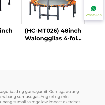
WhatsApp
inch
(HC-MT026) 48inch
Walonggilas 4-fold
Na May Tiket
at seguridad ng gumagamit. Gumagawa ang
ta habang sumusugat. Ang uri ng mini
o upang sumali sa mga low impact exercises.