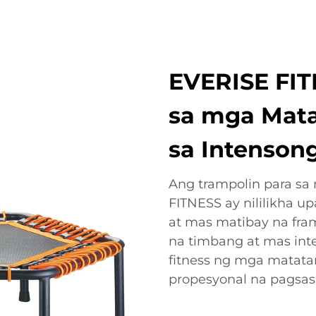
EVERISE FIT
sa mga Mata
sa Intenson
Ang trampolin para s
FITNESS ay nililikha 
at mas matibay na fram
na timbang at mas inte
fitness ng mga matatan
propesyonal na pagsasa