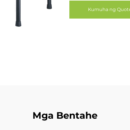
Kumuha ng Quot
Mga Bentahe