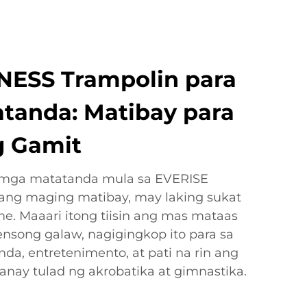
NESS Trampolin para
tanda: Matibay para
g Gamit
a mga matatanda mula sa EVERISE
upang maging matibay, may laking sukat
e. Maaari itong tiisin ang mas mataas
nsong galaw, nagigingkop ito para sa
da, entretenimento, at pati na rin ang
nay tulad ng akrobatika at gimnastika.