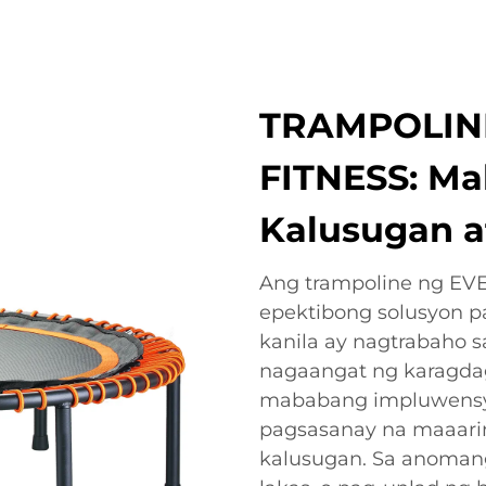
TRAMPOLINE
FITNESS: Ma
Kalusugan 
Ang trampoline ng EVE
epektibong solusyon p
kanila ay nagtrabaho 
nagaangat ng karagdaga
mababang impluwensya
pagsasanay na maaaring
kalusugan. Sa anomang