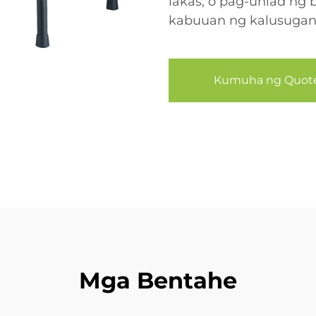
lakas, o pag-unlad ng 
kabuuan ng kalusuga
Kumuha ng Quot
Mga Bentahe