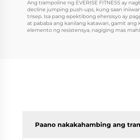
Ang trampoline ng EVERISE FITNESS ay nagbi
decline jumping push-ups, kung saan iniiwan
trisep. Isa pang epektibong ehersisyo ay p
at pababa ang kanilang katawan, gamit ang 
elemento ng resistensya, nagiging mas mahi
Paano nakakahambing ang tram