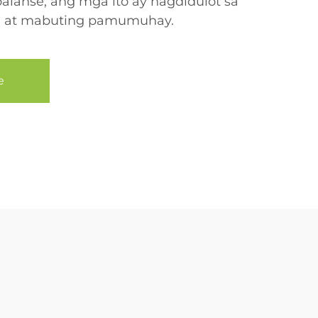
balanse, ang mga ito ay nagdidulot sa
n at mabuting pamumuhay.
e