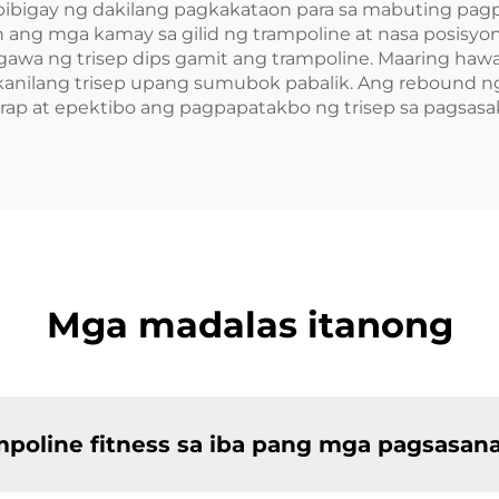
bigay ng dakilang pagkakataon para sa mabuting pagpa
 ang mga kamay sa gilid ng trampoline at nasa posisyon
aggawa ng trisep dips gamit ang trampoline. Maaring ha
kanilang trisep upang sumubok pabalik. Ang rebound ng
rap at epektibo ang pagpapatakbo ng trisep sa pagsasa
Mga madalas itanong
poline fitness sa iba pang mga pagsasan