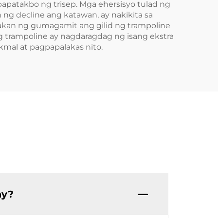
patakbo ng trisep. Mga ehersisyo tulad ng
 ng decline ang katawan, ay nakikita sa
wakan ng gumagamit ang gilid ng trampoline
 trampoline ay nagdaragdag ng isang ekstra
kmal at pagpapalakas nito.
ay?