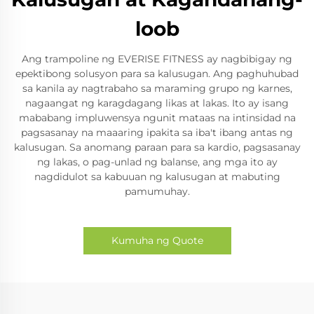
loob
Ang trampoline ng EVERISE FITNESS ay nagbibigay ng
epektibong solusyon para sa kalusugan. Ang paghuhubad
sa kanila ay nagtrabaho sa maraming grupo ng karnes,
nagaangat ng karagdagang likas at lakas. Ito ay isang
mababang impluwensya ngunit mataas na intinsidad na
pagsasanay na maaaring ipakita sa iba't ibang antas ng
kalusugan. Sa anomang paraan para sa kardio, pagsasanay
ng lakas, o pag-unlad ng balanse, ang mga ito ay
nagdidulot sa kabuuan ng kalusugan at mabuting
pamumuhay.
Kumuha ng Quote