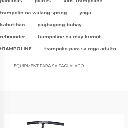
panlabas
pilates
kids Trampoline
trampolin na walang spring
yoga
kabutihan
pagbagong-buhay
rebounder
trampoline na may kumot
tRAMPOLINE
trampolin para sa mga adulto
EQUIPMENT PARA SA PAGLALAGO