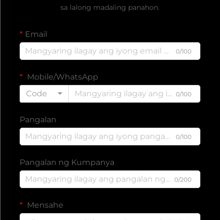
sa lalong madaling panahon.
Email
0/100
Mobile/WhatsApp
Code
0/100
Pangalan
0/100
Pangalan ng Kumpanya
0/200
Mensahe