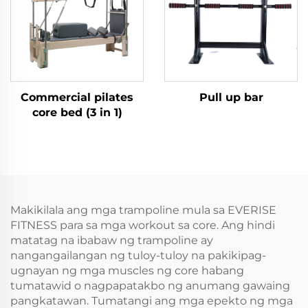
Commercial pilates
Pull up bar
core bed (3 in 1)
Makikilala ang mga trampoline mula sa EVERISE
FITNESS para sa mga workout sa core. Ang hindi
matatag na ibabaw ng trampoline ay
nangangailangan ng tuloy-tuloy na pakikipag-
ugnayan ng mga muscles ng core habang
tumatawid o nagpapatakbo ng anumang gawaing
pangkatawan. Tumatangi ang mga epekto ng mga