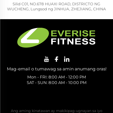
Silid C01, NO.678 HUAXI ROAD, DISTRICTO NG
WUCHENG, Lungsod ng JINHUA, ZHEJIANG, CHINA
Mag-email o tumawag sa amin anumang oras!
Mon - FRI: 8:00 AM - 12:00 PM
SAT - SUN: 8:00 AM - 10:00 PM
Kumuha ng Libreng Quote
Ang aming kinatawan ay makikipag-ugnayan sa iyo