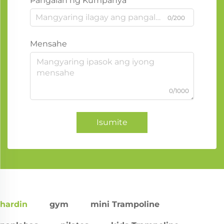
Pangalan ng Kumpanya
0/200
Mensahe
0/1000
Isumite
hardin
gym
mini Trampoline