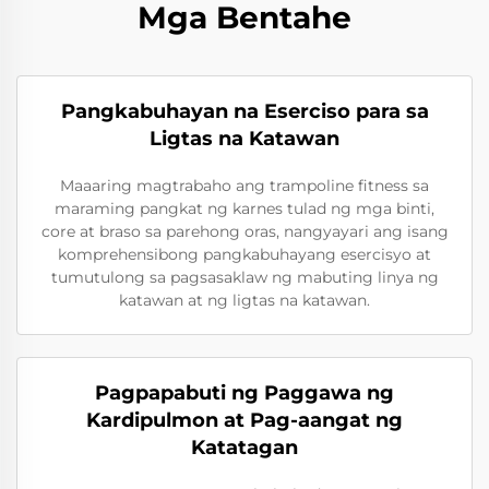
Mga Bentahe
Pangkabuhayan na Eserciso para sa
Ligtas na Katawan
Maaaring magtrabaho ang trampoline fitness sa
maraming pangkat ng karnes tulad ng mga binti,
core at braso sa parehong oras, nangyayari ang isang
komprehensibong pangkabuhayang esercisyo at
tumutulong sa pagsasaklaw ng mabuting linya ng
katawan at ng ligtas na katawan.
Pagpapabuti ng Paggawa ng
Kardipulmon at Pag-aangat ng
Katatagan