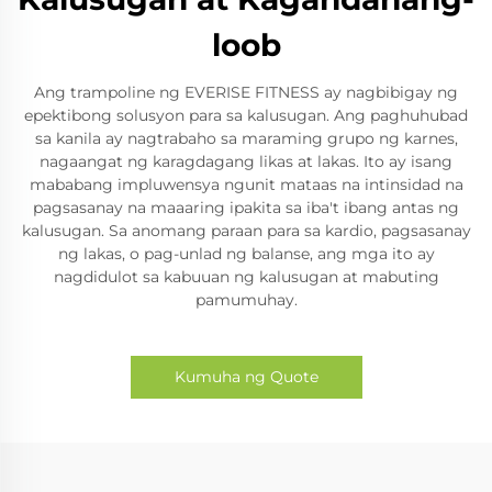
loob
Ang trampoline ng EVERISE FITNESS ay nagbibigay ng
epektibong solusyon para sa kalusugan. Ang paghuhubad
sa kanila ay nagtrabaho sa maraming grupo ng karnes,
nagaangat ng karagdagang likas at lakas. Ito ay isang
mababang impluwensya ngunit mataas na intinsidad na
pagsasanay na maaaring ipakita sa iba't ibang antas ng
kalusugan. Sa anomang paraan para sa kardio, pagsasanay
ng lakas, o pag-unlad ng balanse, ang mga ito ay
nagdidulot sa kabuuan ng kalusugan at mabuting
pamumuhay.
Kumuha ng Quote