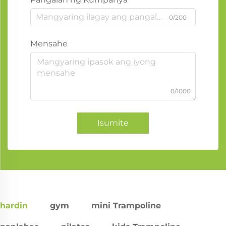
0/200
Mensahe
0/1000
Isumite
hardin
gym
mini Trampoline