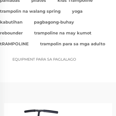
panlabas
pilates
kids Trampoline
trampolin na walang spring
yoga
kabutihan
pagbagong-buhay
rebounder
trampoline na may kumot
tRAMPOLINE
trampolin para sa mga adulto
EQUIPMENT PARA SA PAGLALAGO