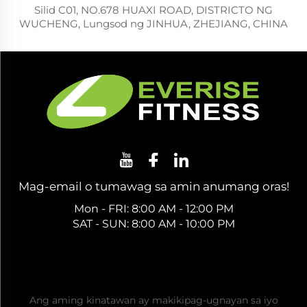
Silid C01, NO.678 HUAXI ROAD, DISTRICTO NG
WUCHENG, Lungsod ng JINHUA, ZHEJIANG, CHINA
Mag-email o tumawag sa amin anumang oras!
Mon - FRI: 8:00 AM - 12:00 PM
SAT - SUN: 8:00 AM - 10:00 PM
Kumuha ng Libreng Quote
Ang aming kinatawan ay makikipag-ugnayan sa iyo