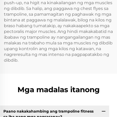
push-up, na higit na kinakailangan ng mga muscles
ng dibdib. Sa halip, ang paggawa ng chest flyes sa
trampoline, sa pamamagitan ng paghawak ng mga
bintana at paggawa ng malalawak, bilog na kilos ng
braso habang tumatakip, ay nakakaapekto sa mga
pectoralis major muscles. Ang hindi makakabatid na
ibabaw ng trampoline ay nangangailangan ng mas
malakas na trabaho mula sa mga muscles ng dibdib
upang kontrolin ang mga kilos ng katawan, na
nagreresulta ng mas intenso na pagpapatakbo ng
dibdib.
Mga madalas itanong
Paano nakakahambing ang trampoline fitness
sa iba pang mga pagsasanay?