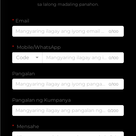
sa lalong madaling panahon.
Email
0/100
Mobile/WhatsApp
Code
0/100
Pangalan
0/100
Pangalan ng Kumpanya
0/200
Mensahe