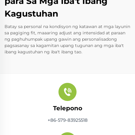
para Sa Mga Iba't Ibang
Kagustuhan
Batay sa personal na kondisyon ng katawan at mga layunin
sa pagiging fit, maaaring adjust ang intensidad at paraan
ng paghuhumpak upang gawin ang personalisadong
pagsasanay sa kagamitan upang tugunan ang mga iba't
ibang kagustuhan ng iba't ibang tao.
Telepono
+86-579-83925518