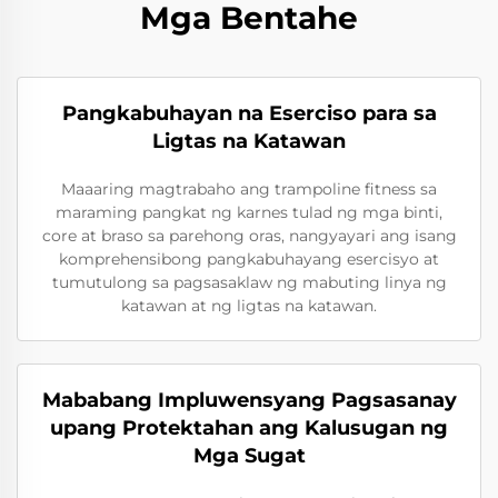
Mga Bentahe
Pangkabuhayan na Eserciso para sa
Ligtas na Katawan
Maaaring magtrabaho ang trampoline fitness sa
maraming pangkat ng karnes tulad ng mga binti,
core at braso sa parehong oras, nangyayari ang isang
komprehensibong pangkabuhayang esercisyo at
tumutulong sa pagsasaklaw ng mabuting linya ng
katawan at ng ligtas na katawan.
Mababang Impluwensyang Pagsasanay
upang Protektahan ang Kalusugan ng
Mga Sugat