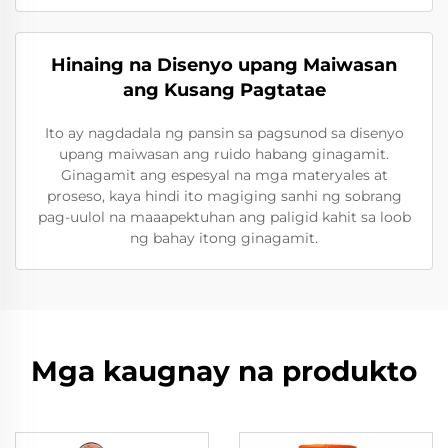
Hinaing na Disenyo upang Maiwasan
ang Kusang Pagtatae
Ito ay nagdadala ng pansin sa pagsunod sa disenyo
upang maiwasan ang ruido habang ginagamit.
Ginagamit ang espesyal na mga materyales at
proseso, kaya hindi ito magiging sanhi ng sobrang
pag-uulol na maaapektuhan ang paligid kahit sa loob
ng bahay itong ginagamit.
Mga kaugnay na produkto