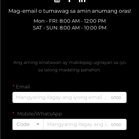
Mag-email o tumawag sa amin anumang oras!
Mon - FRI: 8:00 AM - 12:00 PM
SAT - SUN: 8:00 AM - 10:00 PM
Kumuha ng Libreng Quote
Ang aming kinatawan ay makikipag-ugnayan sa iyo
sa lalong madaling panahon.
Email
0/100
Mobile/WhatsApp
Code
0/100