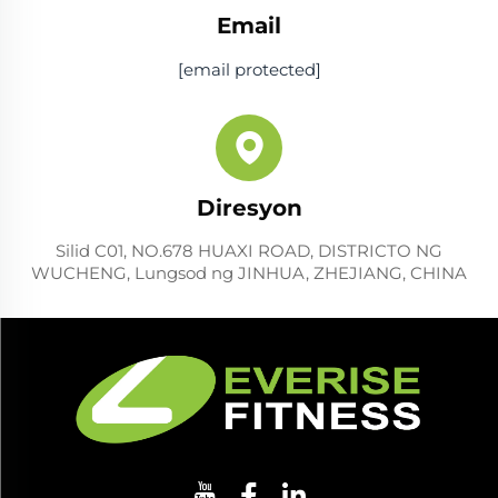
Email
[email protected]
Diresyon
Silid C01, NO.678 HUAXI ROAD, DISTRICTO NG
WUCHENG, Lungsod ng JINHUA, ZHEJIANG, CHINA