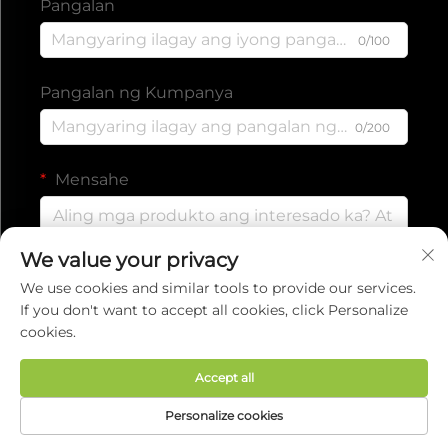
Pangalan
0/100
Pangalan ng Kumpanya
0/200
Mensahe
We value your privacy
0/1000
We use cookies and similar tools to provide our services.
If you don't want to accept all cookies, click Personalize
cookies.
Isumite
Accept all
Copyright © 2025 ng EVERISE FITNESS
Personalize cookies
CO.,LTD.
Patakaran sa Pagkapribado