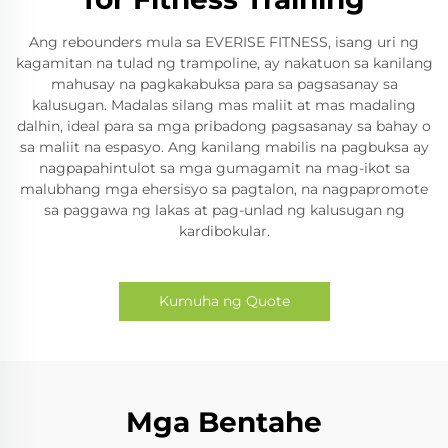
Ang rebounders mula sa EVERISE FITNESS, isang uri ng
kagamitan na tulad ng trampoline, ay nakatuon sa kanilang
mahusay na pagkakabuksa para sa pagsasanay sa
kalusugan. Madalas silang mas maliit at mas madaling
dalhin, ideal para sa mga pribadong pagsasanay sa bahay o
sa maliit na espasyo. Ang kanilang mabilis na pagbuksa ay
nagpapahintulot sa mga gumagamit na mag-ikot sa
malubhang mga ehersisyo sa pagtalon, na nagpapromote
sa paggawa ng lakas at pag-unlad ng kalusugan ng
kardibokular.
Kumuha ng Quote
Mga Bentahe