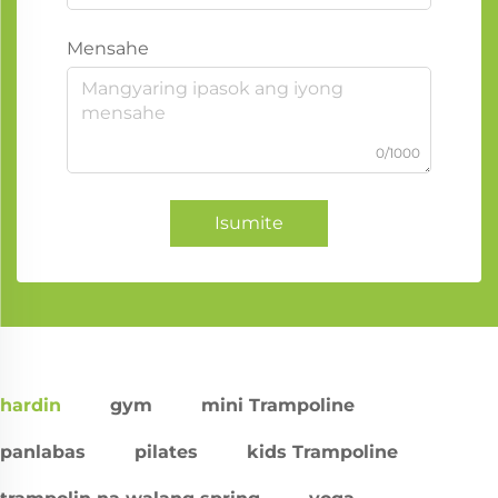
Mensahe
0/1000
Isumite
hardin
gym
mini Trampoline
panlabas
pilates
kids Trampoline