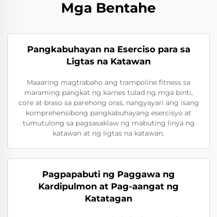
Mga Bentahe
Pangkabuhayan na Eserciso para sa
Ligtas na Katawan
Maaaring magtrabaho ang trampoline fitness sa
maraming pangkat ng karnes tulad ng mga binti,
core at braso sa parehong oras, nangyayari ang isang
komprehensibong pangkabuhayang esercisyo at
tumutulong sa pagsasaklaw ng mabuting linya ng
katawan at ng ligtas na katawan.
Pagpapabuti ng Paggawa ng
Kardipulmon at Pag-aangat ng
Katatagan