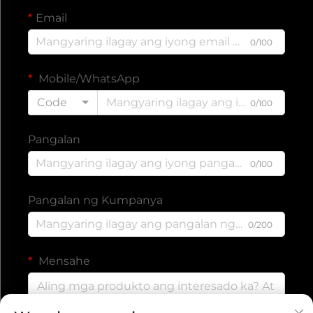
Email
0/100
Mobile/WhatsApp
Code
0/100
Pangalan
0/100
Pangalan ng Kumpanya
0/200
Mensahe