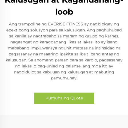
loob
Ang trampoline ng EVERISE FITNESS ay nagbibigay ng
epektibong solusyon para sa kalusugan. Ang paghuhubad
sa kanila ay nagtrabaho sa maraming grupo ng karnes,
nagaangat ng karagdagang likas at lakas. Ito ay isang
mababang impluwensya ngunit mataas na intinsidad na
pagsasanay na maaaring ipakita sa iba't ibang antas ng
kalusugan. Sa anomang paraan para sa kardio, pagsasanay
ng lakas, o pag-unlad ng balanse, ang mga ito ay
nagdidulot sa kabuuan ng kalusugan at mabuting
pamumuhay.
Kumuha ng Quote