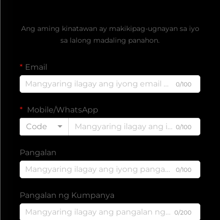
Kumuha ng Libreng Quote
Ang aming kinatawan ay makikipag-ugnayan sa iyo
sa lalong madaling panahon.
Email
0/100
Mobile/WhatsApp
Code
0/100
Pangalan
0/100
Pangalan ng Kumpanya
0/200