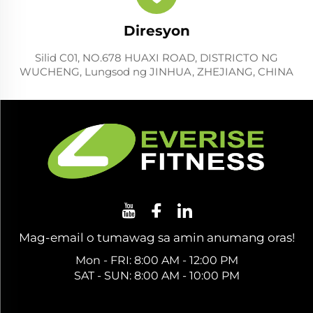
Diresyon
Silid C01, NO.678 HUAXI ROAD, DISTRICTO NG
WUCHENG, Lungsod ng JINHUA, ZHEJIANG, CHINA
Mag-email o tumawag sa amin anumang oras!
Mon - FRI: 8:00 AM - 12:00 PM
SAT - SUN: 8:00 AM - 10:00 PM