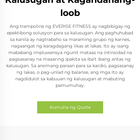
loob
Ang trampoline ng EVERISE FITNESS ay nagbibigay ng
epektibong solusyon para sa kalusugan. Ang paghuhubad
sa kanila ay nagtrabaho sa maraming grupo ng karnes,
nagaangat ng karagdagang likas at lakas. Ito ay isang
mababang impluwensya ngunit mataas na intinsidad na
pagsasanay na maaaring ipakita sa iba't ibang antas ng
kalusugan. Sa anomang paraan para sa kardio, pagsasanay
ng lakas, o pag-unlad ng balanse, ang mga ito ay
nagdidulot sa kabuuan ng kalusugan at mabuting
pamumuhay.
Kumuha ng Quote