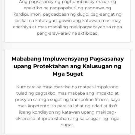
Ang pagsasanay ng paghuhubad ay maaaring
epektibo na pagpapabuti ng paggawa ng
kardipulmon, pagdaddaan ng dugo, pag-aangat ng
pisikal na katatagan, gawin ang katawan mas may
enerhiya at mas madaling makipagsabayan sa mga
pang-araw-araw na aktibidad.
Mababang Impluwensyang Pagsasanay
upang Protektahan ang Kalusugan ng
Mga Sugat
Kumpara sa mga exercise na mataas-impaktong
tulad ng pagtakbo, mas mababa ang impakto at
presyon sa mga sugat ng trampoline fitness, kaya
mas kopetente ito para sa lahat ng edad at iba't
ibang kondisyon ng katawan upang makipag-
ekserciso at iprotektahan ang kalusugan ng mga
sugat.