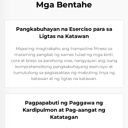
Mga Bentahe
Pangkabuhayan na Eserciso para sa
Ligtas na Katawan
Maaaring magtrabaho ang trampoline fitness sa
maraming pangkat ng karnes tulad ng mga binti,
core at braso sa parehong oras, nangyayari ang isang
komprehensibong pangkabuhayang esercisyo at
tumutulong sa pagsasaklaw ng mabuting linya ng
katawan at ng ligtas na katawan.
Pagpapabuti ng Paggawa ng
Kardipulmon at Pag-aangat ng
Katatagan