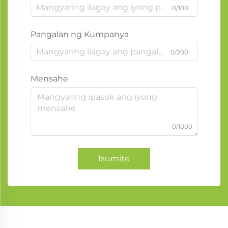
0/100
Pangalan ng Kumpanya
0/200
Mensahe
0/1000
Isumite