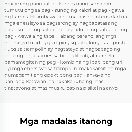
maraming pangkat ng karnes nang samahan,
tumutulong sa pag - sunog ng kalori at pag - gawa
ng karnes. Halimbawa, ang mataas na intensidad na
mga ehersisyo sa pagsarong ay nagpapataas ng
pag - sunog ng kalori, na nagdidulot ng kabuuan ng
pag - wawala ng taba. Habang pareho, ang mga
ehersisyo tulad ng jumping squats, lunges, at push
- ups sa trampolin ay nagtatayo at nagbabago ng
tono ng mga karnes sa binti, dibdib, at core. Sa
pamamagitan ng pag - kombina ng iba't ibang uri
ng mga ehersisyo sa trampolin, makakamit ng mga
gumagamit ang epektibong pag - anyaya ng
kanilang katawan, na nakakakuha ng mas
tinatayong at mas muskuloso na pisikal na anyo.
Mga madalas itanong