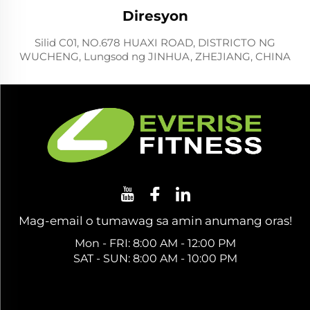
Diresyon
Silid C01, NO.678 HUAXI ROAD, DISTRICTO NG
WUCHENG, Lungsod ng JINHUA, ZHEJIANG, CHINA
Mag-email o tumawag sa amin anumang oras!
Mon - FRI: 8:00 AM - 12:00 PM
SAT - SUN: 8:00 AM - 10:00 PM