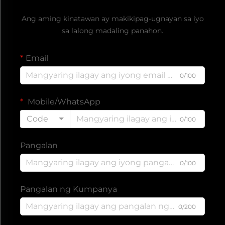
Kumuha ng Libreng Quote
Ang aming kinatawan ay makikipag-ugnayan sa iyo
sa lalong madaling panahon.
Email
0/100
Mobile/WhatsApp
Code
0/100
Pangalan
0/100
Pangalan ng Kumpanya
0/200