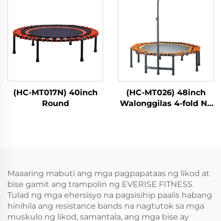
(HC-MT017N) 40inch
(HC-MT026) 48inch
Round
Walonggilas 4-fold Na
May Tiket
Maaaring mabuti ang mga pagpapataas ng likod at
bise gamit ang trampolin ng EVERISE FITNESS.
Tulad ng mga ehersisyo na pagsisihip paalis habang
hinihila ang resistance bands na nagtutok sa mga
muskulo ng likod, samantala, ang mga bise ay