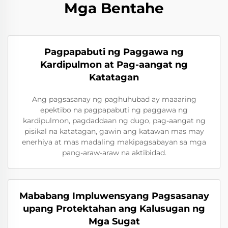
Mga Bentahe
Pagpapabuti ng Paggawa ng
Kardipulmon at Pag-aangat ng
Katatagan
Ang pagsasanay ng paghuhubad ay maaaring
epektibo na pagpapabuti ng paggawa ng
kardipulmon, pagdaddaan ng dugo, pag-aangat ng
pisikal na katatagan, gawin ang katawan mas may
enerhiya at mas madaling makipagsabayan sa mga
pang-araw-araw na aktibidad.
Mababang Impluwensyang Pagsasanay
upang Protektahan ang Kalusugan ng
Mga Sugat