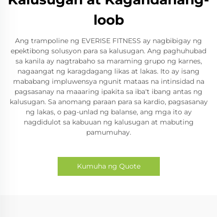
loob
Ang trampoline ng EVERISE FITNESS ay nagbibigay ng
epektibong solusyon para sa kalusugan. Ang paghuhubad
sa kanila ay nagtrabaho sa maraming grupo ng karnes,
nagaangat ng karagdagang likas at lakas. Ito ay isang
mababang impluwensya ngunit mataas na intinsidad na
pagsasanay na maaaring ipakita sa iba't ibang antas ng
kalusugan. Sa anomang paraan para sa kardio, pagsasanay
ng lakas, o pag-unlad ng balanse, ang mga ito ay
nagdidulot sa kabuuan ng kalusugan at mabuting
pamumuhay.
Kumuha ng Quote