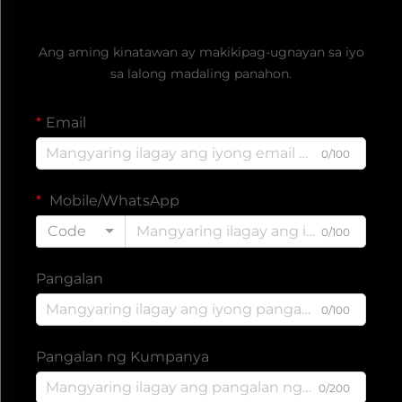
Kumuha ng Libreng Quote
Ang aming kinatawan ay makikipag-ugnayan sa iyo
sa lalong madaling panahon.
Email
0/100
Mobile/WhatsApp
Code
0/100
Pangalan
0/100
Pangalan ng Kumpanya
0/200