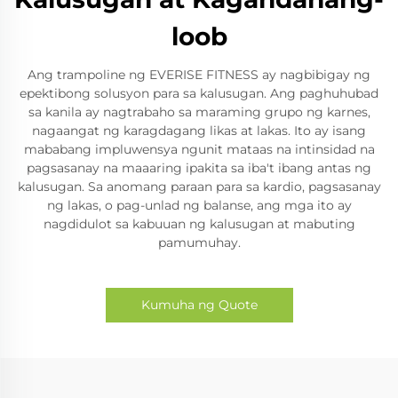
loob
Ang trampoline ng EVERISE FITNESS ay nagbibigay ng
epektibong solusyon para sa kalusugan. Ang paghuhubad
sa kanila ay nagtrabaho sa maraming grupo ng karnes,
nagaangat ng karagdagang likas at lakas. Ito ay isang
mababang impluwensya ngunit mataas na intinsidad na
pagsasanay na maaaring ipakita sa iba't ibang antas ng
kalusugan. Sa anomang paraan para sa kardio, pagsasanay
ng lakas, o pag-unlad ng balanse, ang mga ito ay
nagdidulot sa kabuuan ng kalusugan at mabuting
pamumuhay.
Kumuha ng Quote