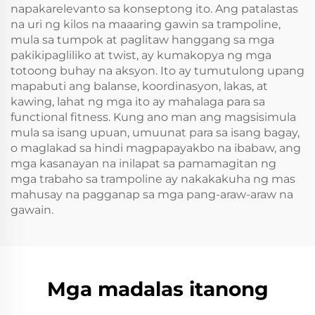
napakarelevanto sa konseptong ito. Ang patalastas
na uri ng kilos na maaaring gawin sa trampoline,
mula sa tumpok at paglitaw hanggang sa mga
pakikipagliliko at twist, ay kumakopya ng mga
totoong buhay na aksyon. Ito ay tumutulong upang
mapabuti ang balanse, koordinasyon, lakas, at
kawing, lahat ng mga ito ay mahalaga para sa
functional fitness. Kung ano man ang magsisimula
mula sa isang upuan, umuunat para sa isang bagay,
o maglakad sa hindi magpapayakbo na ibabaw, ang
mga kasanayan na inilapat sa pamamagitan ng
mga trabaho sa trampoline ay nakakakuha ng mas
mahusay na pagganap sa mga pang-araw-araw na
gawain.
Mga madalas itanong