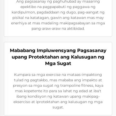
Ang pagsasanay ng paghuhubad ay maaaring
epektibo na pagpapabuti ng paggawa ng
kardipulmon, pagdaddaan ng dugo, pag-aangat ng
pisikal na katatagan, gawin ang katawan mas may
enerhiya at mas madaling makipagsabayan sa mga
pang-araw-araw na aktibidad.
Mababang Impluwensyang Pagsasanay
upang Protektahan ang Kalusugan ng
Mga Sugat
Kumpara sa mga exercise na mataas-impaktong
tulad ng pagtakbo, mas mababa ang impakto at
presyon sa mga sugat ng trampoline fitness, kaya
mas kopetente ito para sa lahat ng edad at iba't
ibang kondisyon ng katawan upang makipag-
ekserciso at iprotektahan ang kalusugan ng mga
sugat.