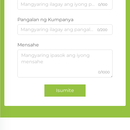
0/100
Pangalan ng Kumpanya
0/200
Mensahe
0/1000
Isumite