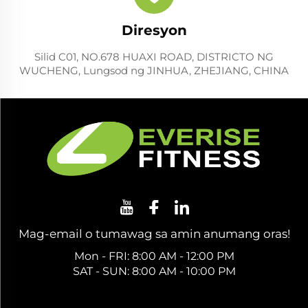
Diresyon
Silid C01, NO.678 HUAXI ROAD, DISTRICTO NG
WUCHENG, Lungsod ng JINHUA, ZHEJIANG, CHINA
Mag-email o tumawag sa amin anumang oras!
Mon - FRI: 8:00 AM - 12:00 PM
SAT - SUN: 8:00 AM - 10:00 PM