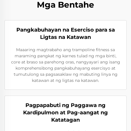
Mga Bentahe
Pangkabuhayan na Eserciso para sa
Ligtas na Katawan
Maaaring magtrabaho ang trampoline fitness sa
maraming pangkat ng karnes tulad ng mga binti,
core at braso sa parehong oras, nangyayari ang isang
komprehensibong pangkabuhayang esercisyo at
tumutulong sa pagsasaklaw ng mabuting linya ng
katawan at ng ligtas na katawan.
Pagpapabuti ng Paggawa ng
Kardipulmon at Pag-aangat ng
Katatagan