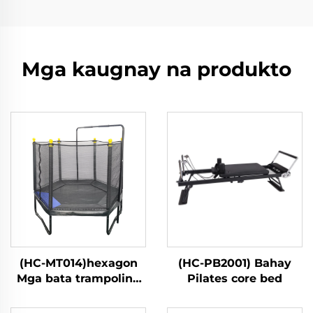
Mga kaugnay na produkto
(HC-MT014)hexagon
(HC-PB2001) Bahay
Mga bata trampoline
Pilates core bed
na may ligtas na
kumot