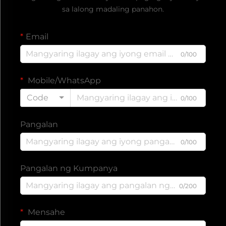
sa lalong madaling panahon.
Email
0/100
Mobile/WhatsApp
Code
0/100
Pangalan
0/100
Pangalan ng Kumpanya
0/200
Mensahe