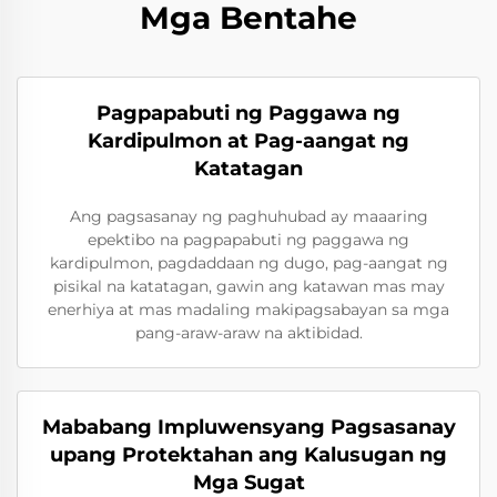
Mga Bentahe
Pagpapabuti ng Paggawa ng
Kardipulmon at Pag-aangat ng
Katatagan
Ang pagsasanay ng paghuhubad ay maaaring
epektibo na pagpapabuti ng paggawa ng
kardipulmon, pagdaddaan ng dugo, pag-aangat ng
pisikal na katatagan, gawin ang katawan mas may
enerhiya at mas madaling makipagsabayan sa mga
pang-araw-araw na aktibidad.
Mababang Impluwensyang Pagsasanay
upang Protektahan ang Kalusugan ng
Mga Sugat