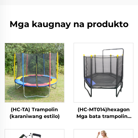
Mga kaugnay na produkto
(HC-TA) Trampolin
(HC-MT014)hexagon
(karaniwang estilo)
Mga bata trampoline
na may ligtas na
kumot