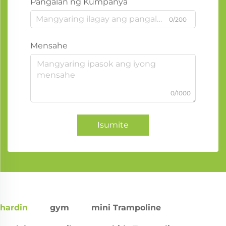
Pangalan ng Kumpanya
0/200
Mensahe
0/1000
Isumite
hardin
gym
mini Trampoline