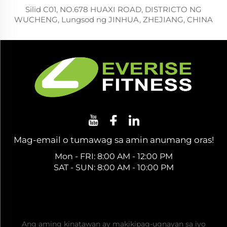
Silid C01, NO.678 HUAXI ROAD, DISTRICTO NG
WUCHENG, Lungsod ng JINHUA, ZHEJIANG, CHINA
Mag-email o tumawag sa amin anumang oras!
Mon - FRI: 8:00 AM - 12:00 PM
SAT - SUN: 8:00 AM - 10:00 PM
Kumuha ng Libreng Quote
Ang aming kinatawan ay makikipag-ugnayan sa iyo