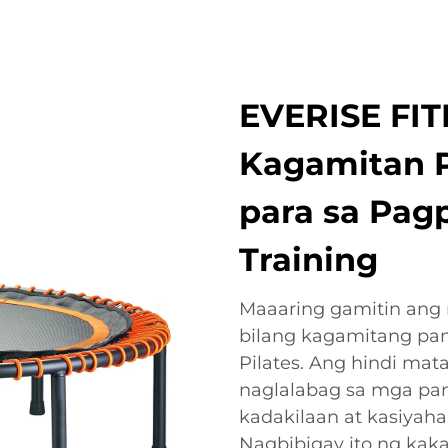
EVERISE FIT
Kagamitan 
para sa Pag
Training
Maaaring gamitin ang
bilang kagamitang pa
Pilates. Ang hindi mat
naglalabag sa mga pa
kadakilaan at kasiyaha
Nagbibigay ito ng ka