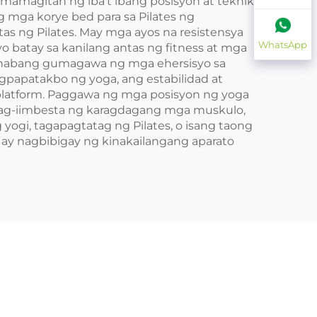
mamagitan ng iba't ibang posisyon at teknik
ng mga korye bed para sa Pilates ng
s ng Pilates. May mga ayos na resistensya
WhatsApp
batay sa kanilang antas ng fitness at mga
 habang gumagawa ng mga ehersisyo sa
papatakbo ng yoga, ang estabilidad at
platform. Paggawa ng mga posisyon ng yoga
nag-iimbesta ng karagdagang mga muskulo,
ogi, tagapagtatag ng Pilates, o isang taong
y nagbibigay ng kinakailangang aparato