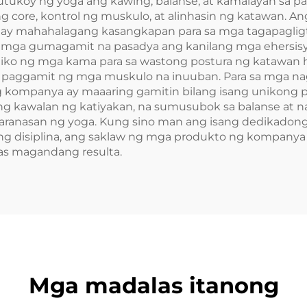
utukoy ng yoga ang kawing, balanse, at kamalayan sa pa
s ng core, kontrol ng muskulo, at alinhasin ng katawan. A
 ay mahahalagang kasangkapan para sa mga tagapagligta
 mga gumagamit na pasadya ang kanilang mga ehersisyo 
miko ng mga kama para sa wastong postura ng katawan
g paggamit ng mga muskulo na inuuban. Para sa mga nag
ng kompanya ay maaaring gamitin bilang isang unikong 
ng kawalan ng katiyakan, na sumusubok sa balanse at 
aranasan ng yoga. Kung sino man ang isang dedikadong y
disiplina, ang saklaw ng mga produkto ng kompanya a
as magandang resulta.
Mga madalas itanong