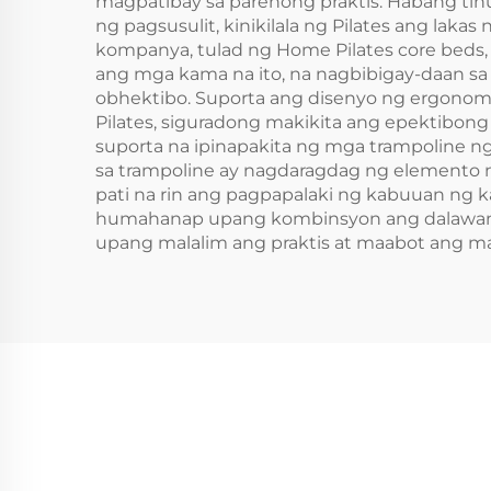
magpatibay sa parehong praktis. Habang tin
ng pagsusulit, kinikilala ng Pilates ang laka
kompanya, tulad ng Home Pilates core beds,
ang mga kama na ito, na nagbibigay-daan sa
obhektibo. Suporta ang disenyo ng ergono
Pilates, siguradong makikita ang epektibon
suporta na ipinapakita ng mga trampoline 
sa trampoline ay nagdaragdag ng elemento 
pati na rin ang pagpapalaki ng kabuuan ng k
humahanap upang kombinsyon ang dalawang 
upang malalim ang praktis at maabot ang m