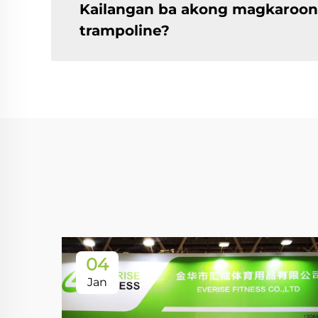
Kailangan ba akong magkaroon
trampoline?
04
Jan