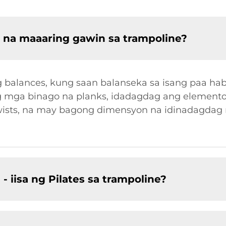
 na maaaring gawin sa trampoline?
eg balances, kung saan balanseka sa isang paa ha
g mga binago na planks, idadagdag ang element
 twists, na may bagong dimensyon na idinadagdag
 iisa ng Pilates sa trampoline?