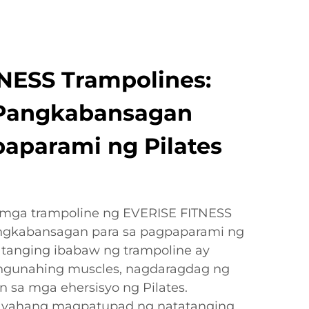
NESS Trampolines:
Pangkabansagan
paparami ng Pilates
 mga trampoline ng EVERISE FITNESS
ngkabansagan para sa pagpaparami ng
atanging ibabaw ng trampoline ay
ngunahing muscles, nagdaragdag ng
n sa mga ehersisyo ng Pilates.
kayahang magpatupad ng natatanging