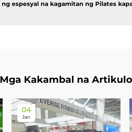
 ng espesyal na kagamitan ng Pilates ka
Mga Kakambal na Artikul
04
Jan