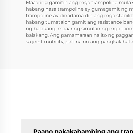
Maaaring gamitin ang mga trampoline mula 
habang nasa trampoline ay gumagamit ng mg
trampoline ay dinadama din ang mga stabiliz
habang tumatalon gamit ang resistance band
ng balakang, maaaring simulan ng mga taong
balakang. Ang pamamaraan na ito ng pagga
sa joint mobility, pati na rin ang pangkalah
Paano nakakahambing ang tram