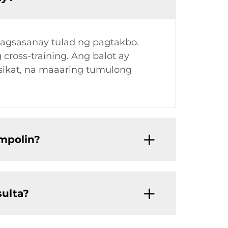
pagsasanay tulad ng pagtakbo.
ross-training. Ang balot ay
 sikat, na maaaring tumulong
mpolin?
sulta?