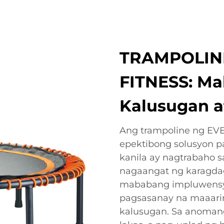
TRAMPOLINE
FITNESS: Ma
Kalusugan 
Ang trampoline ng EVE
epektibong solusyon p
kanila ay nagtrabaho 
nagaangat ng karagdaga
mababang impluwensya
pagsasanay na maaaring
kalusugan. Sa anomang