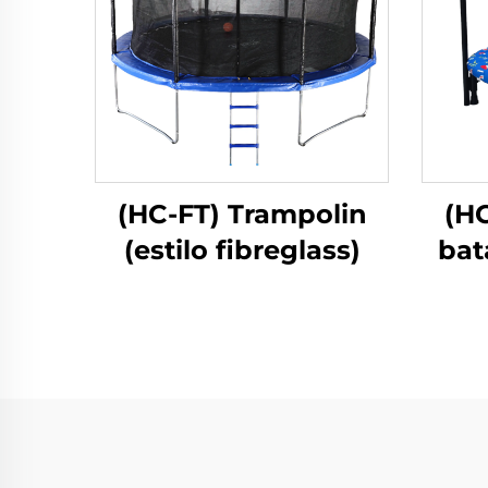
(HC-FT) Trampolin
(H
(estilo fibreglass)
bat
m