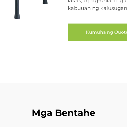
lakas, o pag-unlad ng 
kabuuan ng kalusuga
Kumuha ng Quot
Mga Bentahe