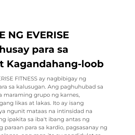
 NG EVERISE
husay para sa
at Kagandahang-loob
RISE FITNESS ay nagbibigay ng
ara sa kalusugan. Ang paghuhubad sa
sa maraming grupo ng karnes,
ng likas at lakas. Ito ay isang
 ngunit mataas na intinsidad na
 ipakita sa iba't ibang antas ng
 paraan para sa kardio, pagsasanay ng