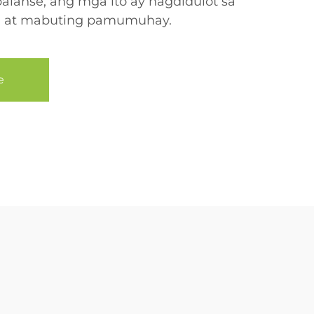
balanse, ang mga ito ay nagdidulot sa
n at mabuting pamumuhay.
e