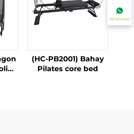
WhatsApp
agon
(HC-PB2001) Bahay
oline
Pilates core bed
 na