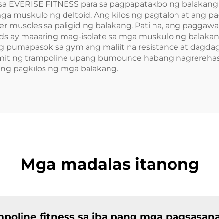
sa EVERISE FITNESS para sa pagpapatakbo ng balakang 
a muskulo ng deltoid. Ang kilos ng pagtalon at ang p
er muscles sa paligid ng balakang. Pati na, ang paggaw
s ay maaaring mag-isolate sa mga muskulo ng balakang
 pumapasok sa gym ang maliit na resistance at dagdag
mit ng trampoline upang bumounce habang nagrerehasi
atang pagkilos ng mga balakang.
Mga madalas itanong
poline fitness sa iba pang mga pagsasan