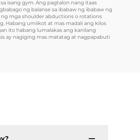
sa isang gym. Ang pagtalon nang itaas
agbabago ng balanse sa ibabaw ng ibabaw ng
a ng mga shoulder abductions o rotations
. Habang umiikot at mas madali ang kilos
an ito habang lumalakas ang kanilang
s ay nagiging mas matatag at nagpapabuti
ay?