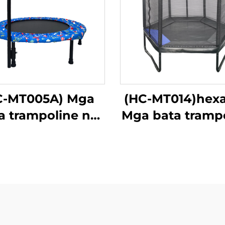
C-MT005A) Mga
(HC-MT014)hex
a trampoline na
Mga bata tramp
ay handle bar
na may ligtas
kumot