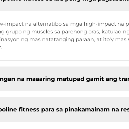
low-impact na alternatibo sa mga high-impact na 
 grupo ng muscles sa parehong oras, katulad ng c
inasyon ng mas natatanging paraan, at ito'y mas
.
ongan na maaaring matupad gamit ang tra
oline fitness para sa pinakamainam na re