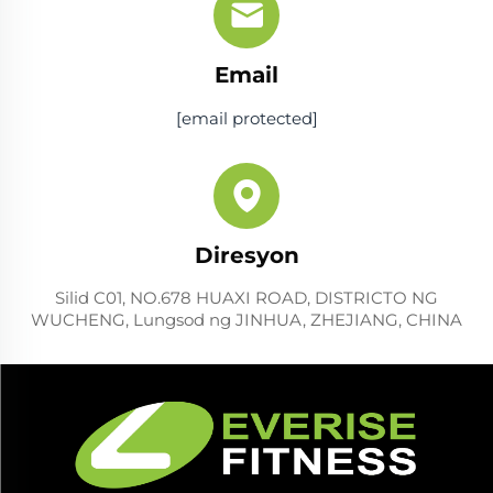
Email
[email protected]
Diresyon
Silid C01, NO.678 HUAXI ROAD, DISTRICTO NG
WUCHENG, Lungsod ng JINHUA, ZHEJIANG, CHINA