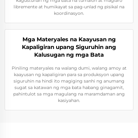
kagustuhan ng mga bata na tumalon at maglaro
libremente at humikayat sa pag-unlad ng pisikal na
koordinasyon.
Mga Materyales na Kaayusan ng
Kapaligiran upang Siguruhin ang
Kalusugan ng mga Bata
Piniling materyales na walang dumi, walang amoy at
kaayusan ng kapaligiran para sa produksyon upang
siguruhin na hindi ito magiging sanhi ng anumang
sugat sa katawan ng mga bata habang ginagamit,
pahintulot sa mga magulang na maramdaman ang
kasiyahan.