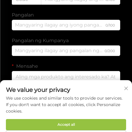
Pangalan
0/100
Pangalan ng Kumpanya
0/200
Mensahe
We value your privacy
0/1000
We use cookies and similar tools to provide our services.
If you don't want to accept all cookies, click Personalize
cookies.
Isumite
Accept all
Copyright © 2025 ng EVERISE FITNESS