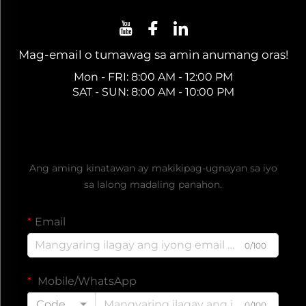
Mag-email o tumawag sa amin anumang oras!
Mon - FRI: 8:00 AM - 12:00 PM
SAT - SUN: 8:00 AM - 10:00 PM
Kumuha ng Libreng Quote
Ang aming kinatawan ay makikipag-ugnayan sa iyo
sa lalong madaling panahon.
Email
0/100
Mobile/WhatsApp
Code
0/100