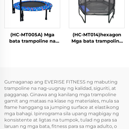
(HC-MT005A) Mga
(HC-MT014)hexagon
bata trampoline na
Mga bata trampoline
may handle bar
na may ligtas na
kumot
Gumaganap ang EVERISE FITNESS ng mabuting
trampoline na nag-uugnay ng kalidad, siguriti, at
pagganap. Ginawa ang kanilang mga trampoline
gamit ang mataas na klase ng materiales, mula sa
frame hanggang sa jumping surface at elastikong
mga bahagi. Ipinrograma sila upang magbigay ng
konsistente at ligtas na tumpok, tulad ng para sa
laruan ng mga bata, fitness para sa mga adulto, o