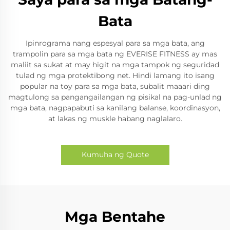
Bata
Ipinrograma nang espesyal para sa mga bata, ang
trampolin para sa mga bata ng EVERISE FITNESS ay mas
maliit sa sukat at may higit na mga tampok ng seguridad
tulad ng mga protektibong net. Hindi lamang ito isang
popular na toy para sa mga bata, subalit maaari ding
magtulong sa pangangailangan ng pisikal na pag-unlad ng
mga bata, nagpapabuti sa kanilang balanse, koordinasyon,
at lakas ng muskle habang naglalaro.
Kumuha ng Quote
Mga Bentahe