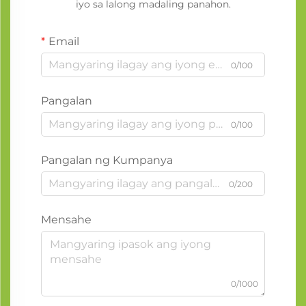
iyo sa lalong madaling panahon.
Email
0/100
Pangalan
0/100
Pangalan ng Kumpanya
0/200
Mensahe
0/1000