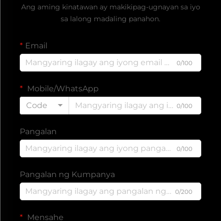
Ang aming kinatawan ay makikipag-ugnayan sa iyo
sa lalong madaling panahon.
Email
0/100
Mobile/WhatsApp
Code
0/100
Pangalan
0/100
Pangalan ng Kumpanya
0/200
Mensahe