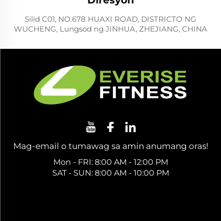
Silid C01, NO.678 HUAXI ROAD, DISTRICTO NG
WUCHENG, Lungsod ng JINHUA, ZHEJIANG, CHINA
Mag-email o tumawag sa amin anumang oras!
Mon - FRI: 8:00 AM - 12:00 PM
SAT - SUN: 8:00 AM - 10:00 PM
Kumuha ng Libreng Quote