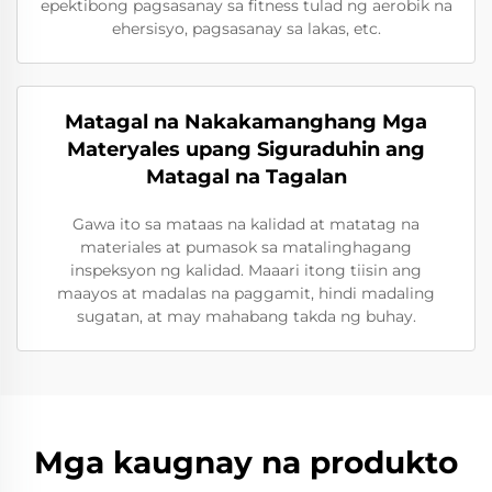
epektibong pagsasanay sa fitness tulad ng aerobik na
ehersisyo, pagsasanay sa lakas, etc.
Matagal na Nakakamanghang Mga
Materyales upang Siguraduhin ang
Matagal na Tagalan
Gawa ito sa mataas na kalidad at matatag na
materiales at pumasok sa matalinghagang
inspeksyon ng kalidad. Maaari itong tiisin ang
maayos at madalas na paggamit, hindi madaling
sugatan, at may mahabang takda ng buhay.
Mga kaugnay na produkto