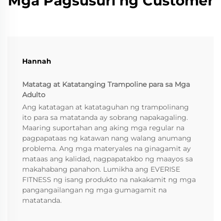
Mga Pagsusuri ng Customer
Hannah
Matatag at Katatanging Trampoline para sa Mga
Adulto
Ang katatagan at katataguhan ng trampolinang
ito para sa matatanda ay sobrang napakagaling.
Maaring suportahan ang aking mga regular na
pagpapataas ng katawan nang walang anumang
problema. Ang mga materyales na ginagamit ay
mataas ang kalidad, nagpapatakbo ng maayos sa
makahabang panahon. Lumikha ang EVERISE
FITNESS ng isang produkto na nakakamit ng mga
pangangailangan ng mga gumagamit na
matatanda.