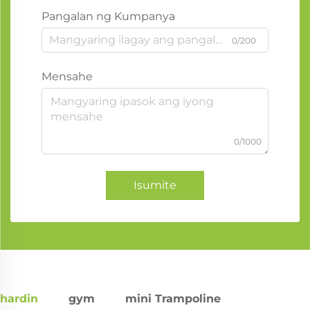
Pangalan ng Kumpanya
0/200
Mensahe
0/1000
Isumite
hardin
gym
mini Trampoline