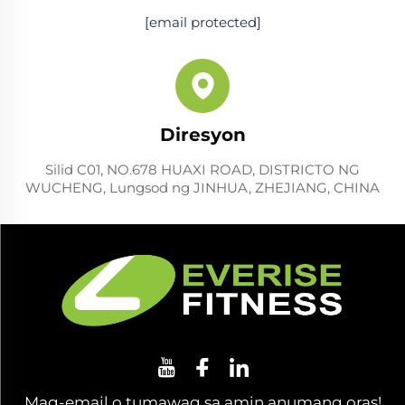
[email protected]
Diresyon
Silid C01, NO.678 HUAXI ROAD, DISTRICTO NG
WUCHENG, Lungsod ng JINHUA, ZHEJIANG, CHINA
Mag-email o tumawag sa amin anumang oras!