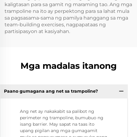
kaligtasan para sa gamit ng maraming tao. Ang mga
trampoline na ito ay perpektong para sa lahat mula
sa pagsasama-sama ng pamilya hanggang sa mga
team-building exercises, nagpapataas ng
partisipasyon at kasiyahan.
Mga madalas itanong
Paano gumagana ang net sa trampoline?
Ang net ay nakakabit sa palibot ng
perimeter ng trampoline, bumubuo ng
isang barrier. May sapat na taas ito
upang pigilan ang mga gumagamit
mula sa pagsusumasa o sumusuko nang