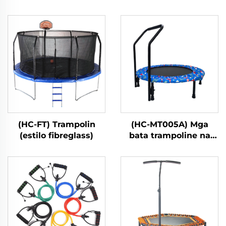
(HC-FT) Trampolin
(HC-MT005A) Mga
(estilo fibreglass)
bata trampoline na
may handle bar