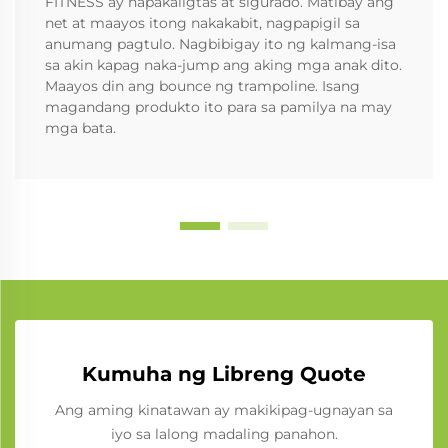
FITNESS ay napakaligtas at sigurado. Matibay ang
net at maayos itong nakakabit, nagpapigil sa
anumang pagtulo. Nagbibigay ito ng kalmang-isa
sa akin kapag naka-jump ang aking mga anak dito.
Maayos din ang bounce ng trampoline. Isang
magandang produkto ito para sa pamilya na may
mga bata.
Kumuha ng Libreng Quote
Ang aming kinatawan ay makikipag-ugnayan sa
iyo sa lalong madaling panahon.