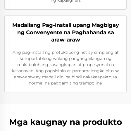
ng kapaligiran.
Madaliang Pag-install upang Magbigay
ng Convenyente na Paghahanda sa
araw-araw
Ang pag-install ng protuktibong net ay simpleng at
kumportableng walang pangangailangan ng
makabuluhang kasangkapan at propesyonal na
kasanayan. Ang pagsisihin at pamamalengke nito sa
araw-araw ay madali din, na hindi nakakaapekto sa
normal na paggamit ng trampoline.
Mga kaugnay na produkto