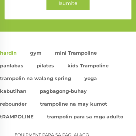
Isumite
hardin
gym
mini Trampoline
panlabas
pilates
kids Trampoline
trampolin na walang spring
yoga
kabutihan
pagbagong-buhay
rebounder
trampoline na may kumot
tRAMPOLINE
trampolin para sa mga adulto
EQUIPMENT PARA SA PAGLALAGO