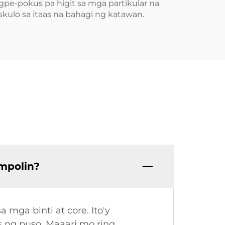
agpe-pokus pa higit sa mga partikular na
kulo sa itaas na bahagi ng katawan.
mpolin?
mga binti at core. Ito'y
s ng puso. Maaari mo ring