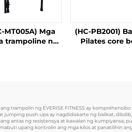
C-MT005A) Mga
(HC-PB2001) B
a trampoline na
Pilates core 
ay handle bar
 ang trampolin ng EVERISE FITNESS ay komprehensibo a
at jumping push-ups ay nagdidiskarte ng balikat, dibdib
ang antas ng resistensya at kawalan ng kumpiyansa, pu
buti upang kontrolin ang mga kilos at panatilihin ang