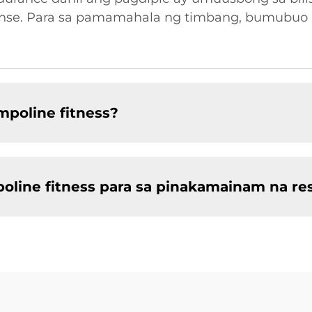
balanse. Para sa pamamahala ng timbang, bumubu
mpoline fitness?
oline fitness para sa pinakamainam na re