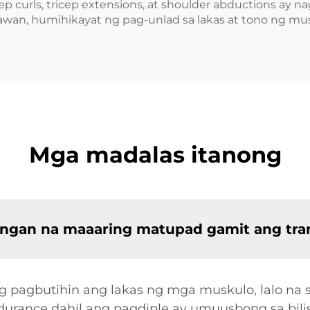
ep curls, tricep extensions, at shoulder abductions ay n
wan, humihikayat ng pag-unlad sa lakas at tono ng mus
Mga madalas itanong
ongan na maaaring matupad gamit ang tra
pagbutihin ang lakas ng mga muskulo, lalo na sa 
durance dahil ang pagdiple ay umuusbong sa bili