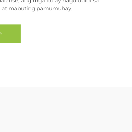
balanse, ang mga ito ay nagdidulot sa
n at mabuting pamumuhay.
e