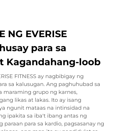
 NG EVERISE
husay para sa
at Kagandahang-loob
RISE FITNESS ay nagbibigay ng
ara sa kalusugan. Ang paghuhubad sa
sa maraming grupo ng karnes,
ng likas at lakas. Ito ay isang
 ngunit mataas na intinsidad na
 ipakita sa iba't ibang antas ng
 paraan para sa kardio, pagsasanay ng