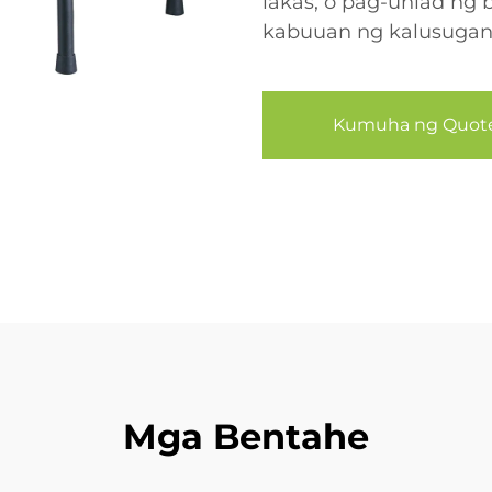
lakas, o pag-unlad ng 
kabuuan ng kalusuga
Kumuha ng Quot
Mga Bentahe