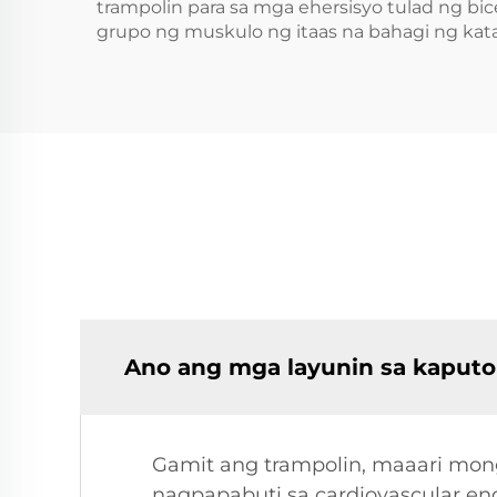
trampolin para sa mga ehersisyo tulad ng bic
grupo ng muskulo ng itaas na bahagi ng kata
Ano ang mga layunin sa kaput
Gamit ang trampolin, maaari mong 
nagpapabuti sa cardiovascular en