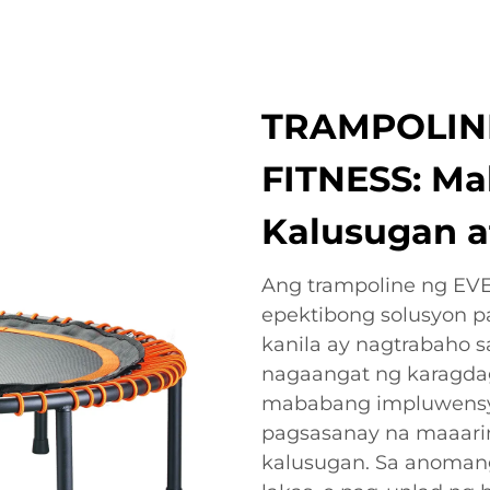
TRAMPOLINE
FITNESS: Ma
Kalusugan 
Ang trampoline ng EVE
epektibong solusyon p
kanila ay nagtrabaho 
nagaangat ng karagdaga
mababang impluwensya
pagsasanay na maaaring
kalusugan. Sa anomang