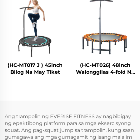
(HC-MT017 J ) 45inch
(HC-MT026) 48inch
Bilog Na May Tiket
Walonggilas 4-fold Na
May Tiket
Ang trampolin ng EVERISE FITNESS ay nagbibigay
ng epektibong platform para sa mga eksercisyong
squat. Ang pag-squat jump sa trampolin, kung saan
gumagawa ang mga gumagamit ng isang malalim