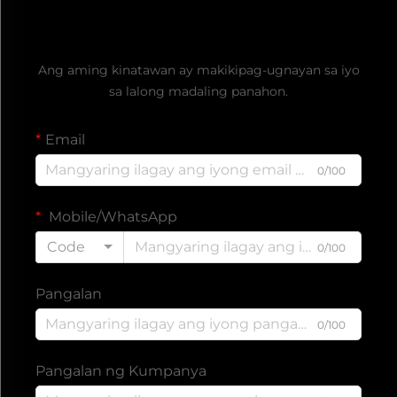
Kumuha ng Libreng Quote
Ang aming kinatawan ay makikipag-ugnayan sa iyo
sa lalong madaling panahon.
Email
0/100
Mobile/WhatsApp
Code
0/100
Pangalan
0/100
Pangalan ng Kumpanya