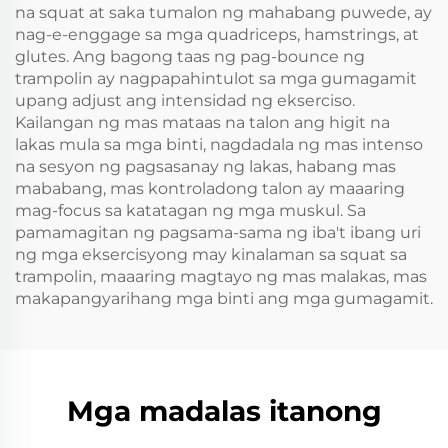
na squat at saka tumalon ng mahabang puwede, ay
nag-e-enggage sa mga quadriceps, hamstrings, at
glutes. Ang bagong taas ng pag-bounce ng
trampolin ay nagpapahintulot sa mga gumagamit
upang adjust ang intensidad ng ekserciso.
Kailangan ng mas mataas na talon ang higit na
lakas mula sa mga binti, nagdadala ng mas intenso
na sesyon ng pagsasanay ng lakas, habang mas
mababang, mas kontroladong talon ay maaaring
mag-focus sa katatagan ng mga muskul. Sa
pamamagitan ng pagsama-sama ng iba't ibang uri
ng mga eksercisyong may kinalaman sa squat sa
trampolin, maaaring magtayo ng mas malakas, mas
makapangyarihang mga binti ang mga gumagamit.
Mga madalas itanong