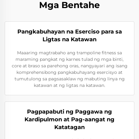
Mga Bentahe
Pangkabuhayan na Eserciso para sa
Ligtas na Katawan
Maaaring magtrabaho ang trampoline fitness sa
maraming pangkat ng karnes tulad ng mga binti,
core at braso sa parehong oras, nangyayari ang isang
komprehensibong pangkabuhayang esercisyo at
tumutulong sa pagsasaklaw ng mabuting linya ng
katawan at ng ligtas na katawan.
Pagpapabuti ng Paggawa ng
Kardipulmon at Pag-aangat ng
Katatagan