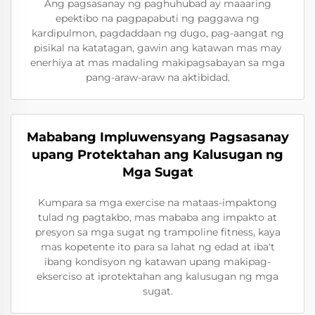
Ang pagsasanay ng paghuhubad ay maaaring
epektibo na pagpapabuti ng paggawa ng
kardipulmon, pagdaddaan ng dugo, pag-aangat ng
pisikal na katatagan, gawin ang katawan mas may
enerhiya at mas madaling makipagsabayan sa mga
pang-araw-araw na aktibidad.
Mababang Impluwensyang Pagsasanay
upang Protektahan ang Kalusugan ng
Mga Sugat
Kumpara sa mga exercise na mataas-impaktong
tulad ng pagtakbo, mas mababa ang impakto at
presyon sa mga sugat ng trampoline fitness, kaya
mas kopetente ito para sa lahat ng edad at iba't
ibang kondisyon ng katawan upang makipag-
ekserciso at iprotektahan ang kalusugan ng mga
sugat.