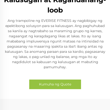
loob
Ang trampoline ng EVERISE FITNESS ay nagbibigay ng
epektibong solusyon para sa kalusugan. Ang paghuhubad
sa kanila ay nagtrabaho sa maraming grupo ng karnes,
nagaangat ng karagdagang likas at lakas. Ito ay isang
mababang impluwensya ngunit mataas na intinsidad na
pagsasanay na maaaring ipakita sa iba't ibang antas ng
kalusugan. Sa anomang paraan para sa kardio, pagsasanay
ng lakas, o pag-unlad ng balanse, ang mga ito ay
nagdidulot sa kabuuan ng kalusugan at mabuting
pamumuhay.
Kumuha ng Quote