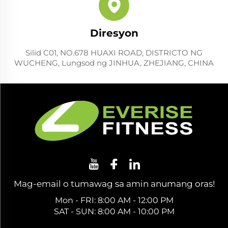
Diresyon
Silid C01, NO.678 HUAXI ROAD, DISTRICTO NG
WUCHENG, Lungsod ng JINHUA, ZHEJIANG, CHINA
Mag-email o tumawag sa amin anumang oras!
Mon - FRI: 8:00 AM - 12:00 PM
SAT - SUN: 8:00 AM - 10:00 PM