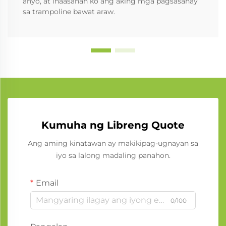
anyo, at inaasahan ko ang aking mga pagsasanay
sa trampoline bawat araw.
Kumuha ng Libreng Quote
Ang aming kinatawan ay makikipag-ugnayan sa
iyo sa lalong madaling panahon.
Email
0/100