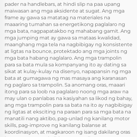
pader na handlebars, at hindi slip na paa upang
maiwasan ang mga aksidente at sugat. Ang mga
frame ay gawa sa matatag na materiales na
maaaring tumahan sa energetikong paglalaro ng
mga bata, nagpapatakbo ng mahabang gamit. Ang
mga jumping mat ay gawa sa mataas kwalidad,
maanghang mga tela na nagbibigay ng konsistente
at ligtas na bounce, protektado ang mga joints ng
mga bata habang naglalaro. Ang mga trampolin
para sa bata mula sa kompanyang ito ay dating sa
sikat at kulay-kulay na disenyo, napapansin ng mga
bata at gumagawa ng mas masaya ang karanasan
ng paglaro sa trampolin. Sa anomang oras, maaari
itong para sa loob na paglalaro noong mga araw na
may ulan o panlabas na kasiyahan sa likod ng bahay,
ang mga trampolin para sa bata na ito ay nagbibigay
ng ligtas at eksciting na paraan para sa mga bata na
manatili nang aktibo, pag-unlad ng kanilang motor
skills, pag-improve ng kanilang balanse at
koordinasyon, at magkaroon ng isang dakilang oras