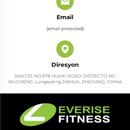
Email
[email protected]
Diresyon
Silid C01, NO.678 HUAXI ROAD, DISTRICTO NG
WUCHENG, Lungsod ng JINHUA, ZHEJIANG, CHINA