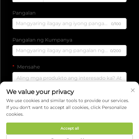
Pangalan
0/100
Pangalan ng Kumpanya
0/200
Mensahe
We value your privacy
0/1000
We use cookies and similar tools to provide our services.
If you don't want to accept all cookies, click Personalize
cookies.
Isumite
Accept all
Copyright © 2025 ng EVERISE FITNESS