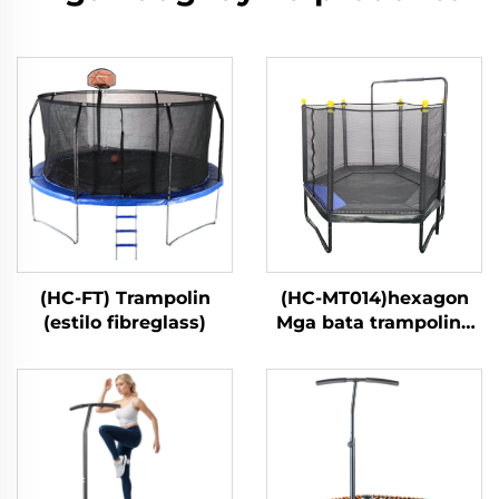
(HC-FT) Trampolin
(HC-MT014)hexagon
(estilo fibreglass)
Mga bata trampoline
na may ligtas na
kumot