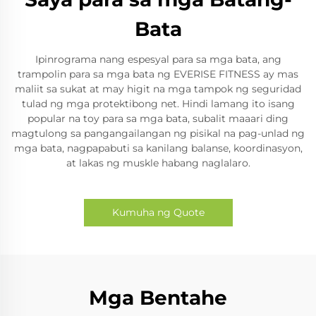
Bata
Ipinrograma nang espesyal para sa mga bata, ang
trampolin para sa mga bata ng EVERISE FITNESS ay mas
maliit sa sukat at may higit na mga tampok ng seguridad
tulad ng mga protektibong net. Hindi lamang ito isang
popular na toy para sa mga bata, subalit maaari ding
magtulong sa pangangailangan ng pisikal na pag-unlad ng
mga bata, nagpapabuti sa kanilang balanse, koordinasyon,
at lakas ng muskle habang naglalaro.
Kumuha ng Quote
Mga Bentahe