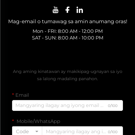
Mag-email o tumawag sa amin anumang oras!
Mon - FRI: 8:00 AM - 12:00 PM
SAT - SUN: 8:00 AM - 10:00 PM
Kumuha ng Libreng Quote
Ang aming kinatawan ay makikipag-ugnayan sa iyo
sa lalong madaling panahon.
Email
0/100
Mobile/WhatsApp
Code
0/100