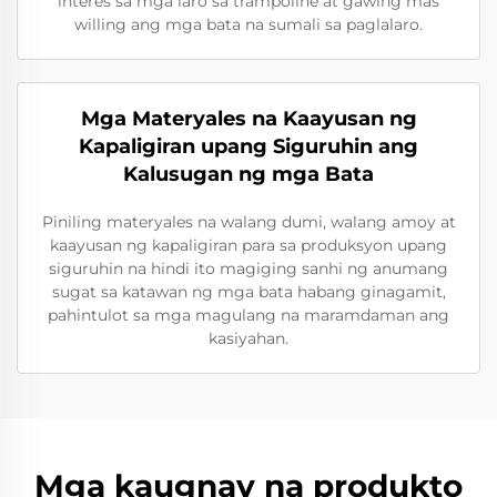
interes sa mga laro sa trampoline at gawing mas
willing ang mga bata na sumali sa paglalaro.
Mga Materyales na Kaayusan ng
Kapaligiran upang Siguruhin ang
Kalusugan ng mga Bata
Piniling materyales na walang dumi, walang amoy at
kaayusan ng kapaligiran para sa produksyon upang
siguruhin na hindi ito magiging sanhi ng anumang
sugat sa katawan ng mga bata habang ginagamit,
pahintulot sa mga magulang na maramdaman ang
kasiyahan.
Mga kaugnay na produkto