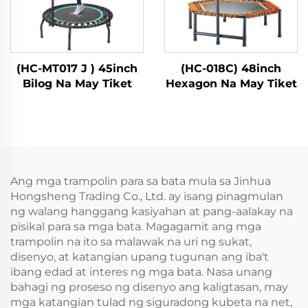
(HC-MT017 J ) 45inch
(HC-018C) 48inch
Bilog Na May Tiket
Hexagon Na May Tiket
Ang mga trampolin para sa bata mula sa Jinhua
Hongsheng Trading Co., Ltd. ay isang pinagmulan
ng walang hanggang kasiyahan at pang-aalakay na
pisikal para sa mga bata. Magagamit ang mga
trampolin na ito sa malawak na uri ng sukat,
disenyo, at katangian upang tugunan ang iba't
ibang edad at interes ng mga bata. Nasa unang
bahagi ng proseso ng disenyo ang kaligtasan, may
mga katangian tulad ng siguradong kubeta na net,