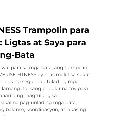
NESS Trampolin para
 Ligtas at Saya para
ang-Bata
syal para sa mga bata, ang trampolin
VERISE FITNESS ay mas maliit sa sukat
ampok ng seguridad tulad ng mga
i lamang ito isang popular na toy para
maaari ding magtulong sa
sikal na pag-unlad ng mga bata,
g balanse, koordinasyon, at lakas ng