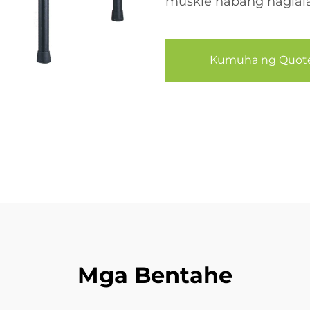
muskle habang naglala
Kumuha ng Quot
Mga Bentahe