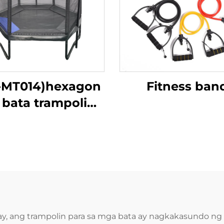
-MT014)hexagon
Fitness ban
bata trampoline
 may ligtas na
kumot
, ang trampolin para sa mga bata ay nagkakasundo ng k