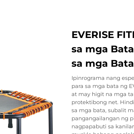
EVERISE FIT
sa mga Bata:
sa mga Bat
Ipinrograma nang espe
para sa mga bata ng E
at may higit na mga t
protektibong net. Hind
sa mga bata, subalit 
pangangailangan ng pi
nagpapabuti sa kanilan