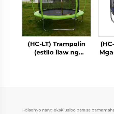
(HC-LT) Trampolin
(HC
(estilo ilaw ng
Mga 
fibreglass)
na
I-disenyo nang eksklusibo para sa pamamahay