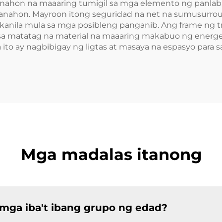
anahon na maaaring tumigil sa mga elemento ng panlabas 
anahon. Mayroon itong seguridad na net na sumusurrou
kanila mula sa mga posibleng panganib. Ang frame ng 
 sa matatag na material na maaaring makabuo ng energet
mga ito ay nagbibigay ng ligtas at masaya na espasyo par
Mga madalas itanong
 mga iba't ibang grupo ng edad?