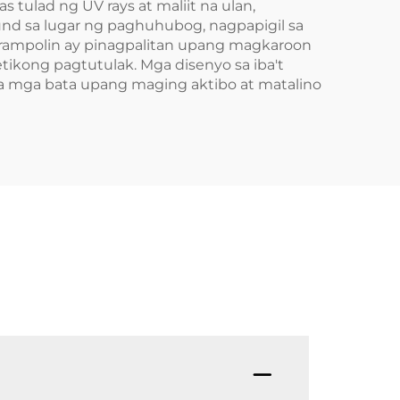
tulad ng UV rays at maliit na ulan,
nd sa lugar ng paghuhubog, nagpapigil sa
trampolin ay pinagpalitan upang magkaroon
ikong pagtutulak. Mga disenyo sa iba't
a sa mga bata upang maging aktibo at matalino