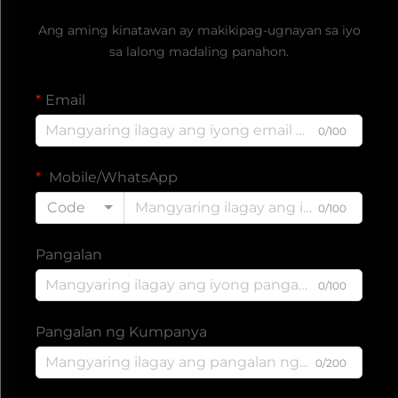
Ang aming kinatawan ay makikipag-ugnayan sa iyo
sa lalong madaling panahon.
Email
0/100
Mobile/WhatsApp
Code
0/100
Pangalan
0/100
Pangalan ng Kumpanya
0/200