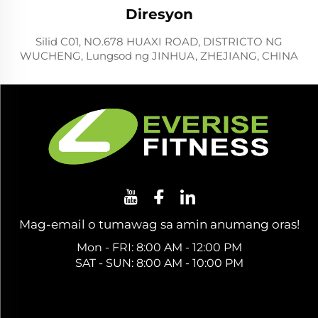
Diresyon
Silid C01, NO.678 HUAXI ROAD, DISTRICTO NG
WUCHENG, Lungsod ng JINHUA, ZHEJIANG, CHINA
Mag-email o tumawag sa amin anumang oras!
Mon - FRI: 8:00 AM - 12:00 PM
SAT - SUN: 8:00 AM - 10:00 PM
Kumuha ng Libreng Quote