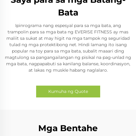
Bata
Ipinrograma nang espesyal para sa mga bata, ang
trampolin para sa mga bata ng EVERISE FITNESS ay mas
maliit sa sukat at may higit na mga tampok ng seguridad
tulad ng mga protektibong net. Hindi lamang ito isang
popular na toy para sa mga bata, subalit maaari ding
magtulong sa pangangailangan ng pisikal na pag-unlad ng
mga bata, nagpapabuti sa kanilang balanse, koordinasyon,
at lakas ng muskle habang naglalaro.
Kumuha ng Quote
Mga Bentahe