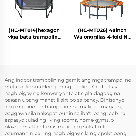
(HC-MT014)hexagon
(HC-MT026) 48inch
Mga bata trampoline
Walonggilas 4-fold Na
na may ligtas na
May Tiket
kumot
Ang indoor trampolining gamit ang mga trampoline
mula sa Jinhua Hongsheng Trading Co., Ltd. ay
nagbibigay ng konvenyente at sigla-dagdag na
paraan upang manatili aktibo sa bahay. Dinisenyo
ang mga indoor trampoline na maliit at magaan,
paggawa sila nakopatibuhin sa iba't ibang loob na
espasyo tulad ng living rooms, home gyms, o
playrooms. Kahit mas maliit ang sukat nila,
paumanhin pa ring nagbibigay sila ng epektibong