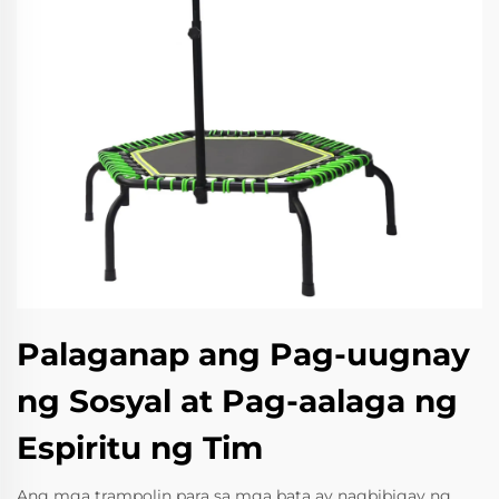
Palaganap ang Pag-uugnay
ng Sosyal at Pag-aalaga ng
Espiritu ng Tim
Ang mga trampolin para sa mga bata ay nagbibigay ng