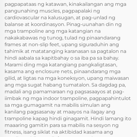
pagpapataas ng katawan, kinakailangan ang mga
pangunahing muscles, pagpapalaki ng
cardiovascular na kalusugan, at pag-unlad ng
balanse at koordinasyon. Pinag-uunahan din ng
mga trampoline ang mga katangian na
nakakabawas ng tunog, tulad ng pinaandarang
frames at non-slip feet, upang siguraduhin ang
tahimik at matatanging karanasan sa pagtalon na
hindi aabala sa kapitbahay o sa iba pa sa bahay.
Marami ding mga katangiang pangkaligtasan,
kasama ang enclosure nets, pinaandarang mga
gilid, at ligtas na mga koneksyon, upang maiwasan
ang mga sugat habang tumatalon. Sa dagdag pa,
madali ang pamamaraan ng pagsasaayos at pag-
iimbak ng mga indoor trampoline, pagpapahintulot
sa mga gumagamit na mabilis simulan ang
kanilang pagsasanay at maayos na ilagay ang
trampoline kapag hindi ginagamit. Hindi lamang ito
maaaring gamitin para sa mabilis na sesyon ng
fitness, isang siklat na aktibidad kasama ang