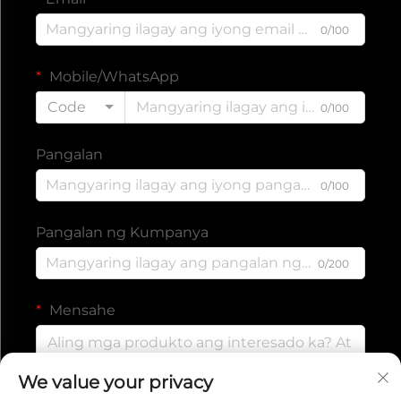
0/100
Mobile/WhatsApp
Code
0/100
Pangalan
0/100
Pangalan ng Kumpanya
0/200
Mensahe
We value your privacy
0/1000