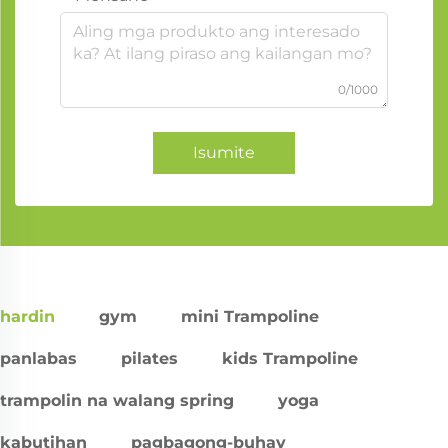
0/1000
Isumite
hardin
gym
mini Trampoline
panlabas
pilates
kids Trampoline
trampolin na walang spring
yoga
kabutihan
pagbagong-buhay