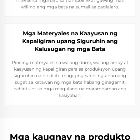
interes sa mga laro sa trampoline at gawing mas
willing ang mga bata na sumali sa paglalaro.
Mga Materyales na Kaayusan ng
Kapaligiran upang Siguruhin ang
Kalusugan ng mga Bata
Piniling materyales na walang dumi, walang amoy at
kaayusan ng kapaligiran para sa produksyon upang
siguruhin na hindi ito magiging sanhi ng anumang
sugat sa katawan ng mga bata habang ginagamit,
pahintulot sa mga magulang na maramdaman ang
kasiyahan.
Mga kaugnay na produkto