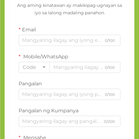
Ang aming kinatawan ay makikipag-ugnayan sa
iyo sa lalong madaling panahon.
Email
0/100
Mobile/WhatsApp
Code
0/100
Pangalan
0/100
Pangalan ng Kumpanya
0/200
Mensahe