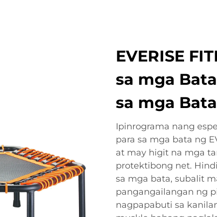
EVERISE FIT
sa mga Bata:
sa mga Bat
Ipinrograma nang espe
para sa mga bata ng E
at may higit na mga t
protektibong net. Hind
sa mga bata, subalit 
pangangailangan ng pi
nagpapabuti sa kanilan