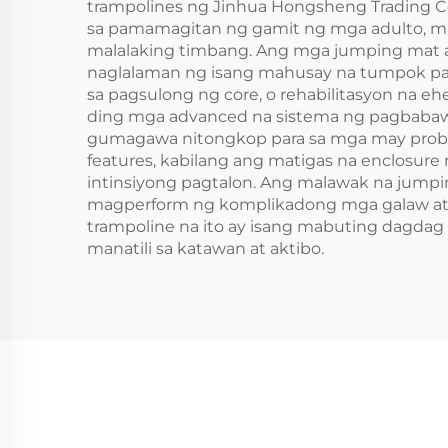
trampolines ng Jinhua Hongsheng Trading Co.
sa pamamagitan ng gamit ng mga adulto, ma
malalaking timbang. Ang mga jumping mat ay 
naglalaman ng isang mahusay na tumpok para 
sa pagsulong ng core, o rehabilitasyon na e
ding mga advanced na sistema ng pagbabawa
gumagawa nitongkop para sa mga may proble
features, kabilang ang matigas na enclosure
intinsiyong pagtalon. Ang malawak na jumpi
magperform ng komplikadong mga galaw at mg
trampoline na ito ay isang mabuting dagda
manatili sa katawan at aktibo.