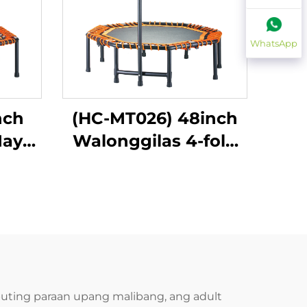
WhatsApp
nch
(HC-MT026) 48inch
May
Walonggilas 4-fold
Na May Tiket
uting paraan upang malibang, ang adult