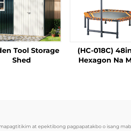
en Tool Storage
(HC-018C) 48i
Shed
Hexagon Na 
Tiket
mapagtitikim at epektibong pagpapatakbo o isang mab