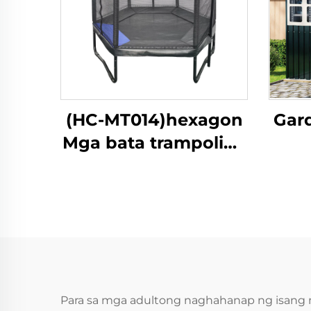
(HC-MT014)hexagon
Gard
Mga bata trampoline
na may ligtas na
kumot
Para sa mga adultong naghahanap ng isang 