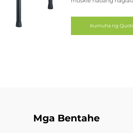
muskle habang naglala
Kumuha ng Quot
Mga Bentahe