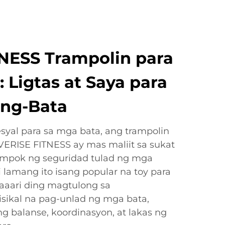
NESS Trampolin para
 Ligtas at Saya para
ang-Bata
syal para sa mga bata, ang trampolin
VERISE FITNESS ay mas maliit sa sukat
ampok ng seguridad tulad ng mga
i lamang ito isang popular na toy para
maaari ding magtulong sa
sikal na pag-unlad ng mga bata,
g balanse, koordinasyon, at lakas ng