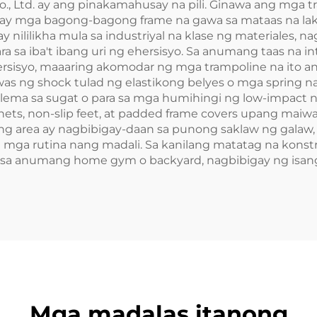
, Ltd. ay ang pinakamahusay na pili. Ginawa ang mga t
y mga bagong-bagong frame na gawa sa mataas na laka
nililikha mula sa industriyal na klase ng materiales, n
sa iba't ibang uri ng ehersisyo. Sa anumang taas na int
hersisyo, maaaring akomodar ng mga trampoline na ito 
s ng shock tulad ng elastikong belyes o mga spring 
ma sa sugat o para sa mga humihingi ng low-impact na
 nets, non-slip feet, at padded frame covers upang ma
ng area ay nagbibigay-daan sa punong saklaw ng galaw,
a rutina nang madali. Sa kanilang matatag na konstrak
g sa anumang home gym o backyard, nagbibigay ng isa
Mga madalas itanong