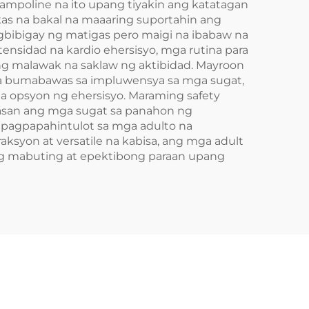
rampoline na ito upang tiyakin ang katatagan
s na bakal na maaaring suportahin ang
agbibigay ng matigas pero maigi na ibabaw na
ensidad na kardio ehersisyo, mga rutina para
ang malawak na saklaw ng aktibidad. Mayroon
na bumabawas sa impluwensya sa mga sugat,
 opsyon ng ehersisyo. Maraming safety
iwasan ang mga sugat sa panahon ng
 pagpapahintulot sa mga adulto na
syon at versatile na kabisa, ang mga adult
ng mabuting at epektibong paraan upang