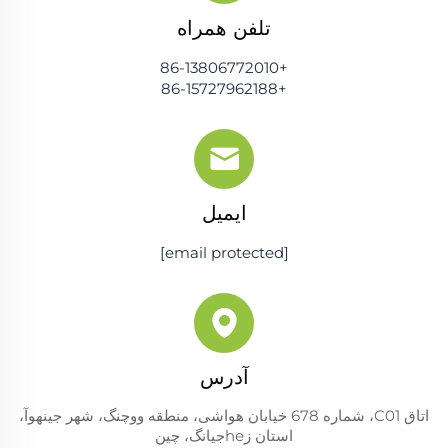
تلفن همراه
+86-13806772010
+86-15727962188
ایمیل
[email protected]
آدرس
اتاق C01، شماره 678 خیابان هواشی، منطقه ووچنگ، شهر جینهوآ،
استان زheجیانگ، چین