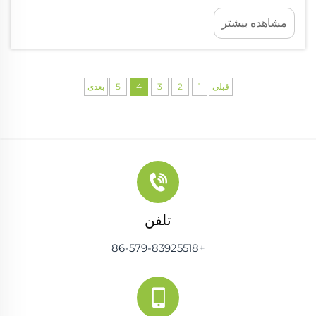
عادی را به ماجراجویی‌های پویا تبدیل کند. شکستن
مشاهده بیشتر
تخم‌مرغ: یک چالش بی‌ثباتی لذت‌بخش شکستن تخم‌مرغ
در واقع یک بازی هیجان‌انگیز ترامپولینی است که کاملاً به
تعادل...
قبلی
1
2
3
4
5
بعدی
تلفن
+86-579-83925518