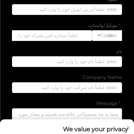
0/100
موبایل/واتساپ
Code
0/100
نام
0/100
Company Name
0/200
Message
We value your privacy
0/1000