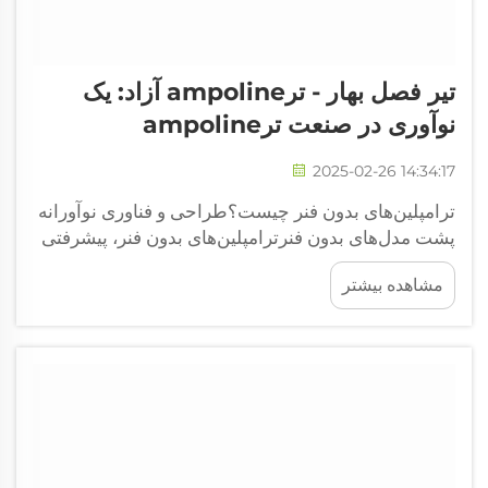
تیر فصل بهار - ترampoline آزاد: یک
نوآوری در صنعت ترampoline
2025-02-26 14:34:17
ترامپلین‌های بدون فنر چیست؟طراحی و فناوری نوآورانه
پشت مدل‌های بدون فنرترامپلین‌های بدون فنر، پیشرفتی
واقعی در شیوه پرش کردن محسوب می‌شوند و به جای
مشاهده بیشتر
فنرهای فلزی قدیمی از چیزی به نام «چارچوب کامپوزیتی
انعطاف‌پذیر» استفاده می‌کنند. این طراحی ...