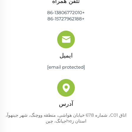
تلفن همراه
+86-13806772010
+86-15727962188
ایمیل
[email protected]
آدرس
اتاق C01، شماره 678 خیابان هواشی، منطقه ووچنگ، شهر جینهوآ،
استان زheجیانگ، چین