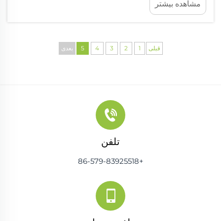
مشاهده بیشتر
فلزی و قابی است که زیر همه قطعات دیگر قرار دارد. یک
بازرسی دقیق از هر یک از فنرها انجام دهید...
قبلی
1
2
3
4
5
بعدی
تلفن
+86-579-83925518