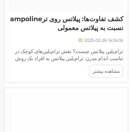
کشف تفاوت‌ها: پیلاتس روی ترampoline
نسبت به پیلاتس معمولی
2025-02-26 14:34:16
ترام‌پلین پیلاتس چیست؟ نقش ترام‌پلین‌های کوچک در
تناسب اندام مدرن: ترام‌پلین پیلاتس به افراد یک روش
کاملاً جدید برای انجام تمریناتشان می‌دهد، به این ترتیب
مشاهده بیشتر
که ترام‌پلین‌های کوچک را به حرکات معمول پیلاتس
اضافه می‌کند. آنچه این روش را خاص می‌کند سطح
پرشی آن است...