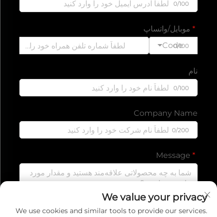
0/100
موبایل/واتساپ
Code
0/100
نام
0/100
Company Name
0/200
Message
We value your privacy
0/1000
We use cookies and similar tools to provide our services.