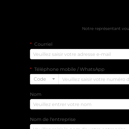
Obtenir un d
Notre représentant vou
Courriel
Téléphone mobile / WhatsApp
Code
Nom
Nom de l'entreprise