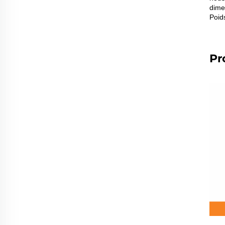
dime
Poids
Pr