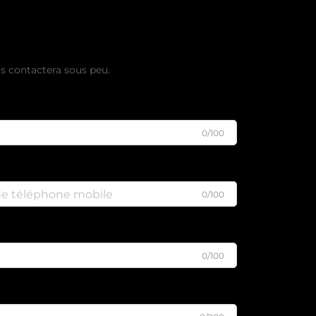
evis gratuit
s contactera sous peu.
0/100
0/100
0/100