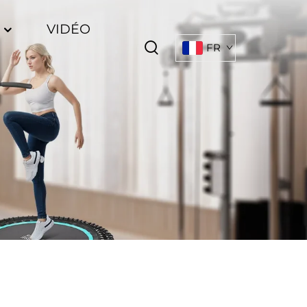
S
VIDÉO
FR