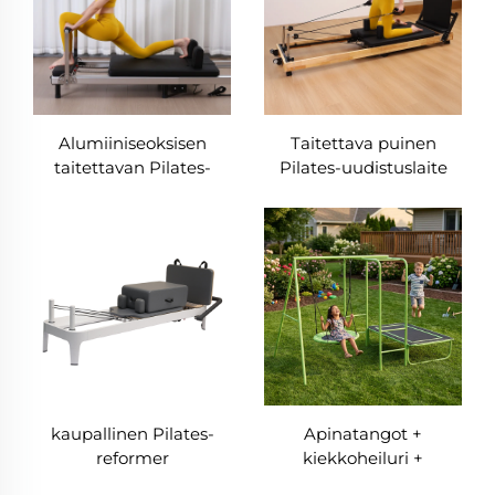
Alumiiniseoksisen
Taitettava puinen
taitettavan Pilates-
Pilates-uudistuslaite
reformerin malli W1000
A1000
kaupallinen Pilates-
Apinatangot +
reformer
kiekkoheiluri +
trampoliini 3 yhdessä