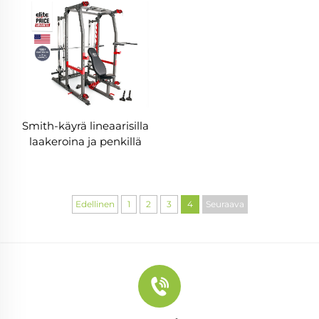
Smith-käyrä lineaarisilla
laakeroina ja penkillä
Edellinen
1
2
3
4
Seuraava