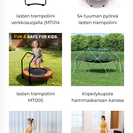
lasten trampoliini
54 tuuman pyöreä
verkkosuojalla (MT014
lasten trampoliini
oranssi)
apinatangolla
lasten trampoliini
Kiipeilykupola
MT005
hammaskansan kanssa