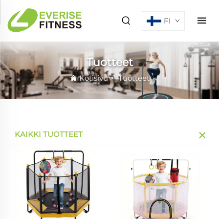
FI
Tuotteet
Kotisivu
>
Tuotteet
KAIKKI TUOTTEET