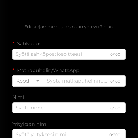
Hanki ilmainen tarjous
Edustajamme ottaa sinuun yhteyttä pian.
Sähköposti
0/100
Matkapuhelin/WhatsApp
Koodi
0/100
Nimi
0/100
Yrityksen nimi
0/200