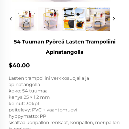
54 Tuuman Pyöreä Lasten Trampoliini
Apinatangolla
$40.00
Lasten trampoliini verkkosuojalla ja
apinatangolla
koko: 54 tuumaa
kehys 25 × 1,2 mm
keinut: 30kpl
peitelevy: PVC + vaahtomuovi
hyppymatto: PP
sisältää koripallon renkaat, koripallon, meripallon
ja renkaat