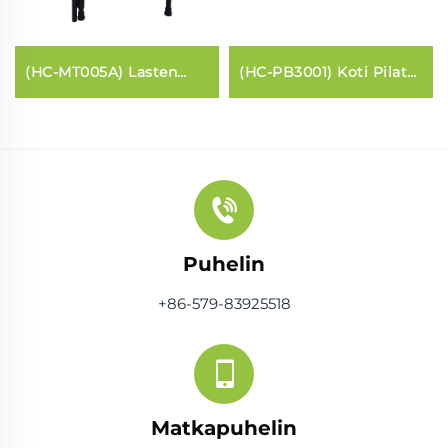
(HC-MT005A) Lasten
(HC-PB3001) Koti Pilates
trampolini kahvarilla
ytimen sänky
Puhelin
+86-579-83925518
Matkapuhelin