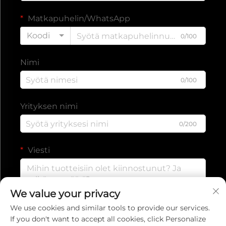
Matkapuhelin/WhatsApp
Koodi
0/100
Nimi
0/100
Yrityksen nimi
0/200
Viesti
We value your privacy
0/1000
We use cookies and similar tools to provide our services.
If you don't want to accept all cookies, click Personalize