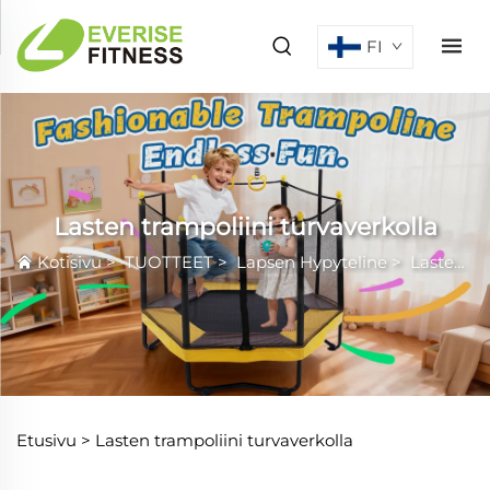
FI
Lasten trampoliini turvaverkolla
Kotisivu
>
TUOTTEET
>
Lapsen Hypyteline
>
Lasten trampoliini turvaverkolla
Etusivu >
Lasten trampoliini turvaverkolla