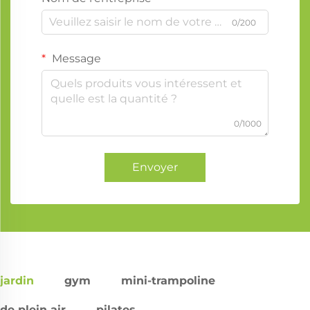
0/200
Message
0/1000
Envoyer
jardin
gym
mini-trampoline
de plein air
pilates