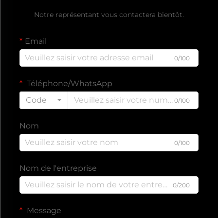
Notre représentant vous contactera bientôt.
Email
0/100
Téléphone/WhatsApp
Code
0/100
Nom
0/100
Nom de l'entreprise
0/200
Message