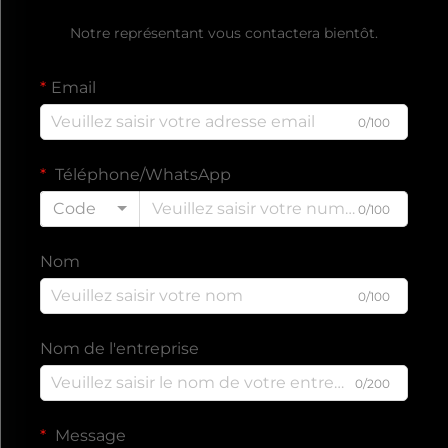
Notre représentant vous contactera bientôt.
Email
0/100
Téléphone/WhatsApp
Code
0/100
Nom
0/100
Nom de l'entreprise
0/200
Message