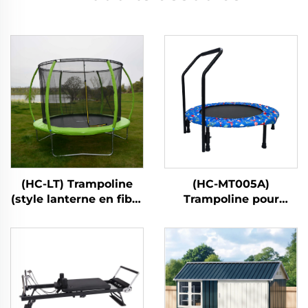
(HC-LT) Trampoline
(HC-MT005A)
(style lanterne en fibre
Trampoline pour
de verre)
enfants avec poignée