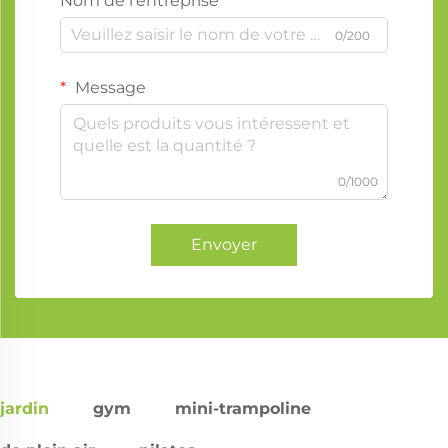
Nom de l'entreprise
0/200
Message
0/1000
Envoyer
jardin
gym
mini-trampoline