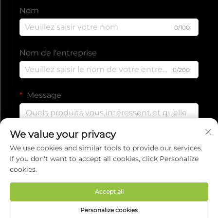
Nom
0/100
Nom de l'entreprise
0/200
Message
We value your privacy
0/1000
We use cookies and similar tools to provide our services.
If you don't want to accept all cookies, click Personalize
cookies.
Envoyer
Accept all
Droits d'auteur © 2025 par EVERISE FITNESS CO.,
Personalize cookies
LTD.
Politique de confidentialité